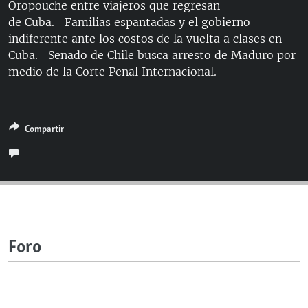
Oropouche entre viajeros que regresan
RADIO MARTÍ
de Cuba. -Familias espantadas y el gobierno
ESPECIALES
indiferente ante los costos de la vuelta a clases en
Cuba. -Senado de Chile busca arresto de Maduro por
MULTIMEDIA
ESPECIALES
medio de la Corte Penal Internacional.
EDITORIALES
LA REALIDAD DE LA VIVIENDA EN CUBA
SER VIEJO EN CUBA
SÍGUENOS
Compartir
KENTU-CUBANO
LOS SANTOS DE HIALEAH
DESINFORMACIÓN RUSA EN AMÉRICA LATINA
LA INVASIÓN DE RUSIA A UCRANIA
Foro