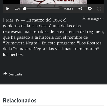
RADIO MARTÍ
0:00
0:23:58
ESPECIALES
Descargar
| Mar. 17 — En marzo del 2003 el
MULTIMEDIA
ESPECIALES
gobierno de la isla desató una de las olas
EDITORIALES
LA REALIDAD DE LA VIVIENDA EN CUBA
represivas más terribles de la existencia del régimen,
que ha pasado a la historia con el nombre de
SER VIEJO EN CUBA
“Primavera Negra”. En este programa “Los Rostros
SÍGUENOS
KENTU-CUBANO
de la Primavera Negra” las víctimas “rememoran”
los hechos.
LOS SANTOS DE HIALEAH
DESINFORMACIÓN RUSA EN AMÉRICA LATINA
LA INVASIÓN DE RUSIA A UCRANIA
Compartir
Relacionados