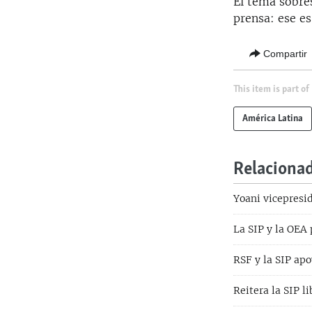
El tema sobres
prensa: ese es
Compartir
This item is part of
América Latina
Relaciona
Yoani vicepresid
La SIP y la OEA 
RSF y la SIP ap
Reitera la SIP l