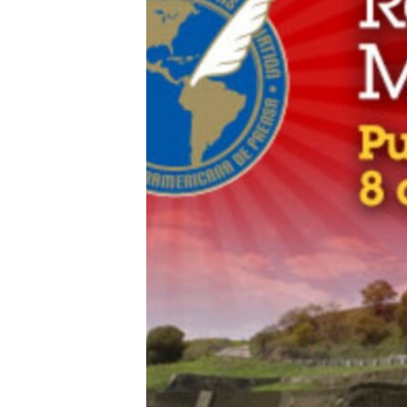
RADIO MARTÍ
ESPECIALES
MULTIMEDIA
ESPECIALES
EDITORIALES
LA REALIDAD DE LA VIVIENDA EN
CUBA
SER VIEJO EN CUBA
KENTU-CUBANO
LOS SANTOS DE HIALEAH
DESINFORMACIÓN RUSA EN
AMÉRICA LATINA
LA INVASIÓN DE RUSIA A UCRANIA