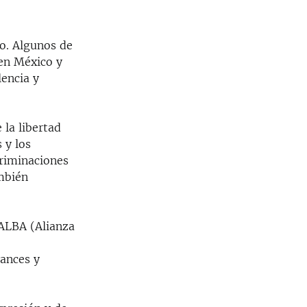
co. Algunos de
 en México y
lencia y
 la libertad
 y los
criminaciones
mbién
l ALBA (Alianza
vances y