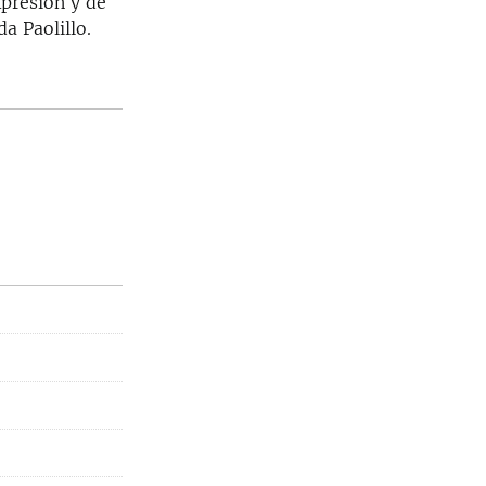
xpresión y de
a Paolillo.