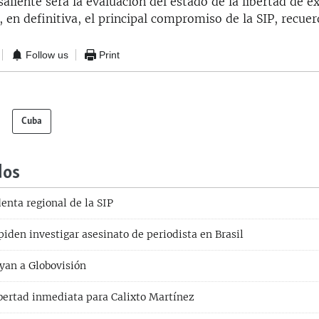
aliente será la evaluación del estado de la libertad de e
, en definitiva, el principal compromiso de la SIP, recuerd
Follow us
Print
Cuba
dos
enta regional de la SIP
piden investigar asesinato de periodista en Brasil
oyan a Globovisión
ibertad inmediata para Calixto Martínez