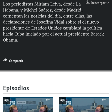
Descargar
Los periodistas Miriam Leiva, desde La
RADIO MARTÍ
Habana, y Michel Suárez, desde Madrid,
ESPECIALES
comentan las noticias del día, entre ellas, las
declaraciones de Josefina Vidal sobre si el nuevo
MULTIMEDIA
ESPECIALES
presidente de Estados Unidos cambiará la política
EDITORIALES
LA REALIDAD DE LA VIVIENDA EN CUBA
hacia Cuba iniciado por el actual presidente Barack
Obama.
SER VIEJO EN CUBA
SÍGUENOS
KENTU-CUBANO
LOS SANTOS DE HIALEAH
Compartir
DESINFORMACIÓN RUSA EN AMÉRICA LATINA
LA INVASIÓN DE RUSIA A UCRANIA
Episodios