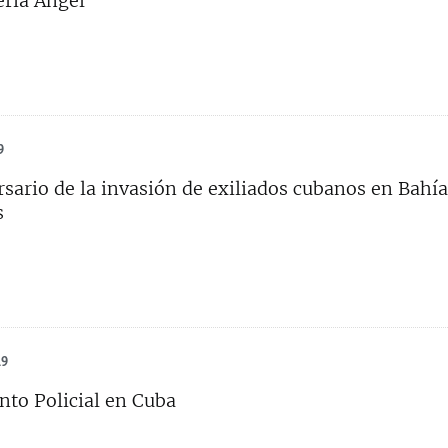
ría Ángel
9
rsario de la invasión de exiliados cubanos en Bahía
s
19
to Policial en Cuba