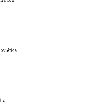
ana con
oviética
lio