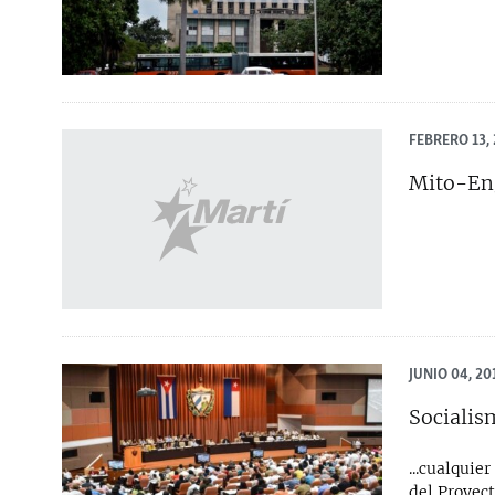
FEBRERO 13, 
Mito-Eng
JUNIO 04, 20
Socialis
...cualquie
del Proyect