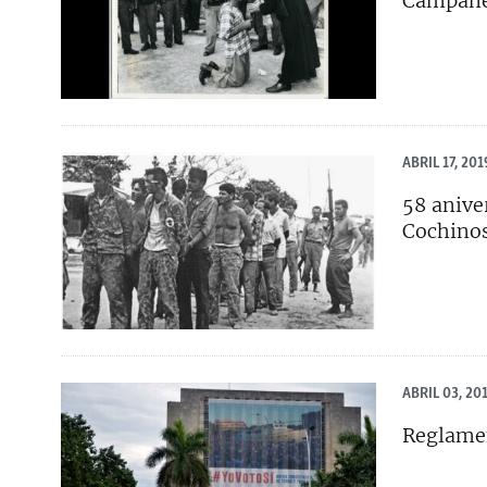
Campane
ABRIL 17, 201
58 anive
Cochino
ABRIL 03, 20
Reglamen