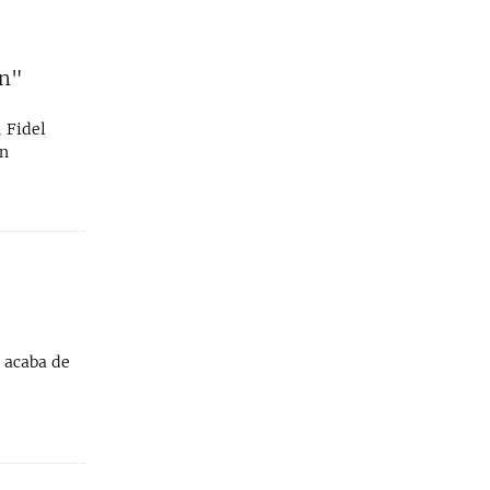
én"
, Fidel
ón
 acaba de