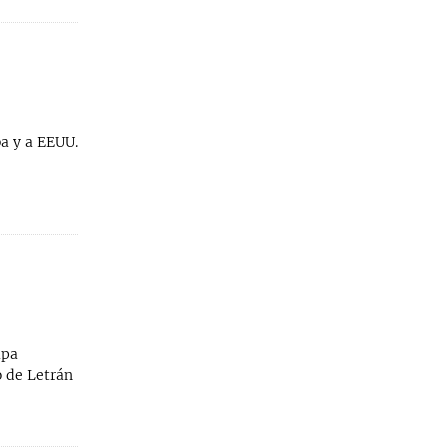
a y a EEUU.
apa
o de Letrán