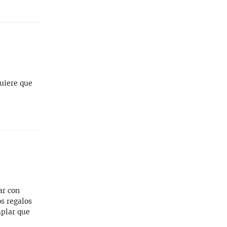
quiere que
ar con
os regalos
mplar que