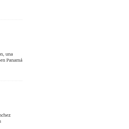
ón, una
9 en Panamá
ánchez
s