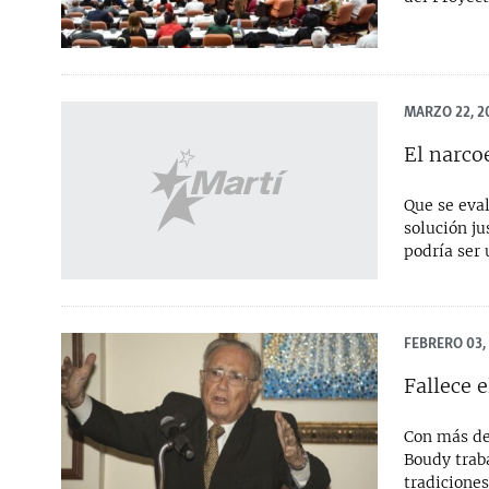
MARZO 22, 2
El narco
Que se eval
solución j
podría ser 
FEBRERO 03,
Fallece 
Con más de 
Boudy traba
tradiciones