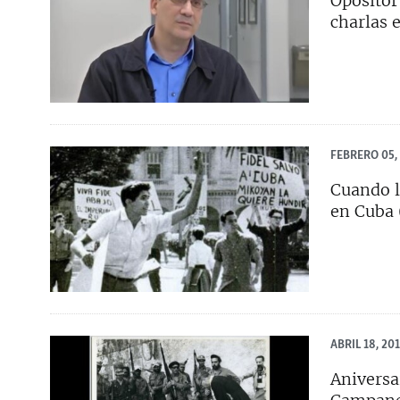
Opositor
RADIO MARTÍ
charlas 
ESPECIALES
MULTIMEDIA
ESPECIALES
EDITORIALES
LA REALIDAD DE LA VIVIENDA EN
CUBA
SER VIEJO EN CUBA
FEBRERO 05,
KENTU-CUBANO
Cuando l
en Cuba
LOS SANTOS DE HIALEAH
DESINFORMACIÓN RUSA EN
AMÉRICA LATINA
LA INVASIÓN DE RUSIA A UCRANIA
ABRIL 18, 20
Aniversa