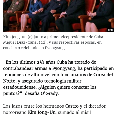
RADIO MARTÍ
ESPECIALES
MULTIMEDIA
ESPECIALES
EDITORIALES
LA REALIDAD DE LA VIVIENDA EN CUBA
Kim Jong-un (c) junto a primer vicepresidente de Cuba,
Miguel Díaz-Canel (2d), y sus respectivas esposas, en
SER VIEJO EN CUBA
SÍGUENOS
concierto celebrado en Pyongyang.
KENTU-CUBANO
LOS SANTOS DE HIALEAH
"En los últimos 2½ años Cuba ha tratado de
contrabandear armas a Pyongyang, ha participado en
DESINFORMACIÓN RUSA EN AMÉRICA LATINA
reuniones de alto nivel con funcionarios de Corea del
LA INVASIÓN DE RUSIA A UCRANIA
Norte, y asegurado tecnología militar
estadounidense. ¿Alguien quiere conectar los
puntos?", desafía O'Grady.
Los lazos entre los hermanos
Castro
y el dictador
norcoreano
Kim Jong-Un
, sumado al misil