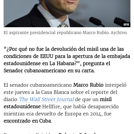
RADIO MARTÍ
ESPECIALES
MULTIMEDIA
ESPECIALES
El aspirante presidencial republicano Marco Rubio. Archivo.
EDITORIALES
LA REALIDAD DE LA VIVIENDA EN CUBA
SER VIEJO EN CUBA
"¿Por qué no fue la devolución del misil una de las
SÍGUENOS
condiciones de EEUU para la apertura de la embajada
KENTU-CUBANO
estadounidense en La Habana?", pregunta el
LOS SANTOS DE HIALEAH
Senador cubanoamericano en su carta.
DESINFORMACIÓN RUSA EN AMÉRICA LATINA
El senador cubanoamericano
Marco Rubio
interpeló
LA INVASIÓN DE RUSIA A UCRANIA
este jueves a la Casa Blanca sobre el reporte del
diario
The Wall Street Journal
de que un
misil
estadounidense
Hellfire, que había desaparecido
mientras era devuelto de Europa en 2014, fue
encontrado en Cuba
.