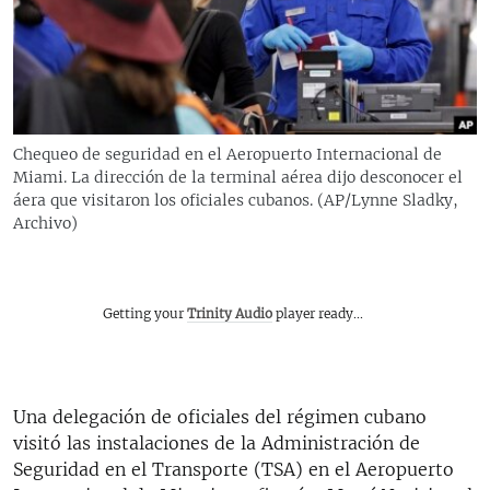
RADIO MARTÍ
ESPECIALES
MULTIMEDIA
ESPECIALES
EDITORIALES
LA REALIDAD DE LA VIVIENDA EN CUBA
Chequeo de seguridad en el Aeropuerto Internacional de
Miami. La dirección de la terminal aérea dijo desconocer el
SER VIEJO EN CUBA
SÍGUENOS
áera que visitaron los oficiales cubanos. (AP/Lynne Sladky,
KENTU-CUBANO
Archivo)
LOS SANTOS DE HIALEAH
DESINFORMACIÓN RUSA EN AMÉRICA LATINA
Getting your
Trinity Audio
player ready...
LA INVASIÓN DE RUSIA A UCRANIA
Una delegación de oficiales del régimen cubano
visitó las instalaciones de la Administración de
Seguridad en el Transporte (TSA) en el Aeropuerto