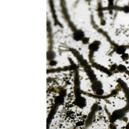
RADIO MARTÍ
ESPECIALES
MULTIMEDIA
ESPECIALES
EDITORIALES
LA REALIDAD DE LA VIVIENDA EN
CUBA
SER VIEJO EN CUBA
KENTU-CUBANO
LOS SANTOS DE HIALEAH
DESINFORMACIÓN RUSA EN
AMÉRICA LATINA
LA INVASIÓN DE RUSIA A UCRANIA