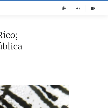
Rico;
ública