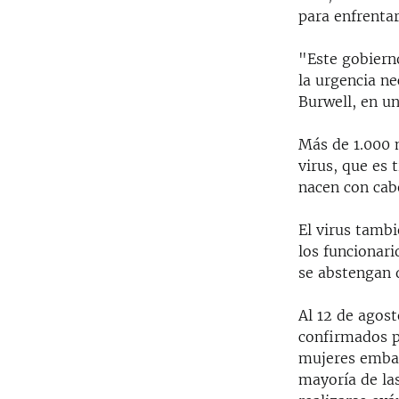
para enfrentar
"Este gobiern
la urgencia ne
Burwell, en u
Más de 1.000 
virus, que es
nacen con cab
El virus tambi
los funcionar
se abstengan 
Al 12 de agos
confirmados po
mujeres embara
mayoría de la