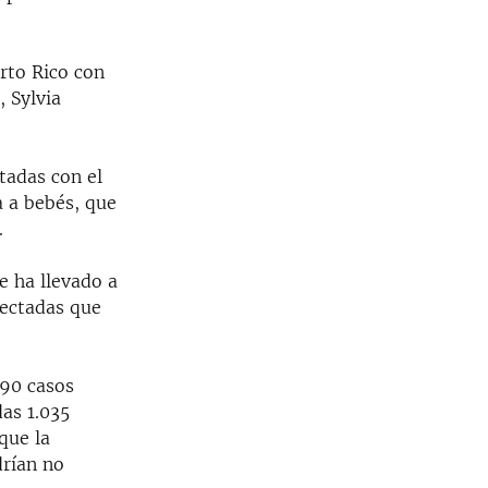
rto Rico con
, Sylvia
tadas con el
a a bebés, que
.
e ha llevado a
fectadas que
690 casos
das 1.035
que la
drían no