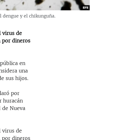
l dengue y el chikunguña.
 virus de
 por dineros
pública en
onsidera una
e sus hijos.
laró por
r huracán
d de Nueva
 virus de
 por dineros