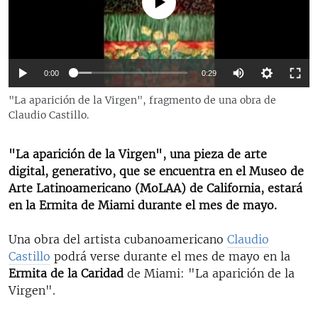
No media source currently available
RADIO MARTÍ
ESPECIALES
MULTIMEDIA
ESPECIALES
0:00
0:29
EDITORIALES
LA REALIDAD DE LA VIVIENDA EN CUBA
"La aparición de la Virgen", fragmento de una obra de
Claudio Castillo.
SER VIEJO EN CUBA
SÍGUENOS
KENTU-CUBANO
"La aparición de la Virgen", una pieza de arte
LOS SANTOS DE HIALEAH
digital, generativo, que se encuentra en el Museo de
Arte Latinoamericano (MoLAA) de California, estará
DESINFORMACIÓN RUSA EN AMÉRICA LATINA
en la Ermita de Miami durante el mes de mayo.
LA INVASIÓN DE RUSIA A UCRANIA
Una obra del artista cubanoamericano
Claudio
Castillo
podrá verse durante el mes de mayo en la
Ermita de la Caridad
de Miami: "La aparición de la
Virgen".