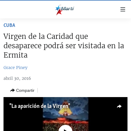
Enlaces
de
accesibilidad
CUBA
TITULARES
Ir
Virgen de la Caridad que
al
CUBA
desaparece podrá ser visitada en la
contenido
ESTADOS UNIDOS
principal
CUBA
Ermita
Ir
AMÉRICA LATINA
DERECHOS HUMANOS
ESTADOS UNIDOS
a
Grace Piney
INMIGRACIÓN
la
#11JCUBA, 5 AÑOS DESPUÉS
AMÉRICA 250
abril 30, 2016
navegación
MUNDO
INFORME DEL DEPARTAMENTO DE ESTADO DE EEUU
principal
SOBRE CUBA
Compartir
DEPORTES
Ir
a
ARTE Y ENTRETENIMIENTO
"La aparición de la Virgen"
la
OPINIÓN GRÁFICA
búsqueda
AUDIOVISUALES MARTÍ