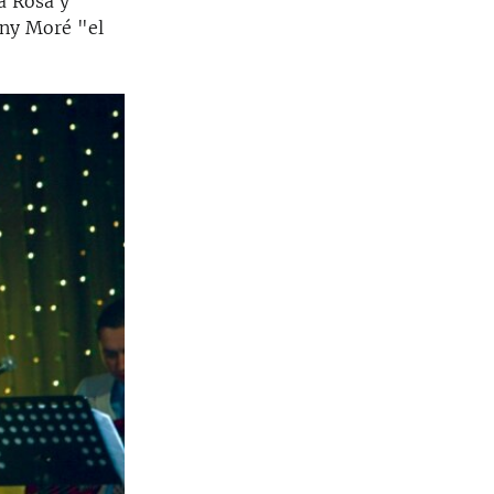
a Rosa y
nny Moré "el