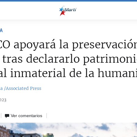
RA
 apoyará la preservación
 tras declararlo patrimon
al inmaterial de la human
ta /Associated Press
023
Ver comentarios