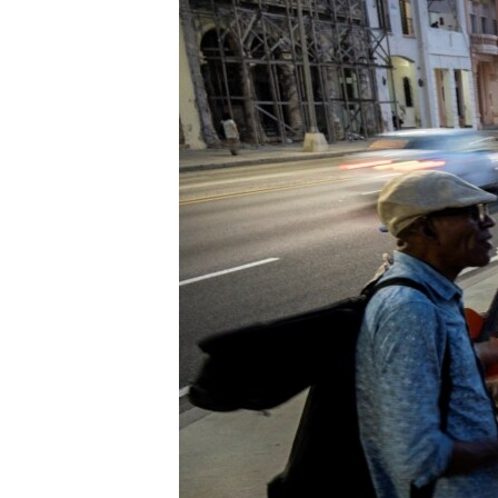
RADIO MARTÍ
ESPECIALES
MULTIMEDIA
ESPECIALES
EDITORIALES
LA REALIDAD DE LA VIVIENDA EN
CUBA
SER VIEJO EN CUBA
KENTU-CUBANO
LOS SANTOS DE HIALEAH
DESINFORMACIÓN RUSA EN
AMÉRICA LATINA
LA INVASIÓN DE RUSIA A UCRANIA