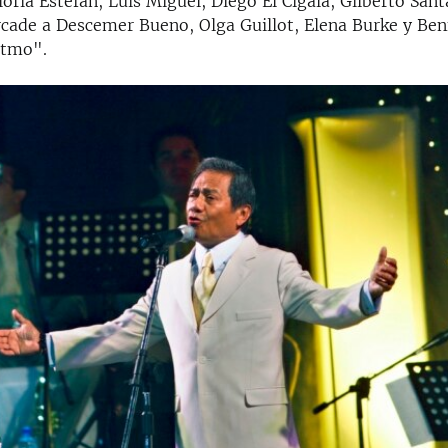
ria Estefan, Luis Miguel, Diego El Cigala, Gilberto Sant
rcade a Descemer Bueno, Olga Guillot, Elena Burke y Be
itmo".