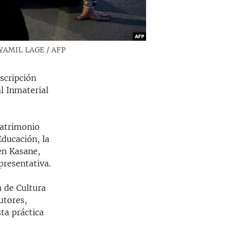
. YAMIL LAGE / AFP
scripción
al Inmaterial
Patrimonio
Educación, la
en Kasane,
epresentativa.
a de Cultura
utores,
ta práctica