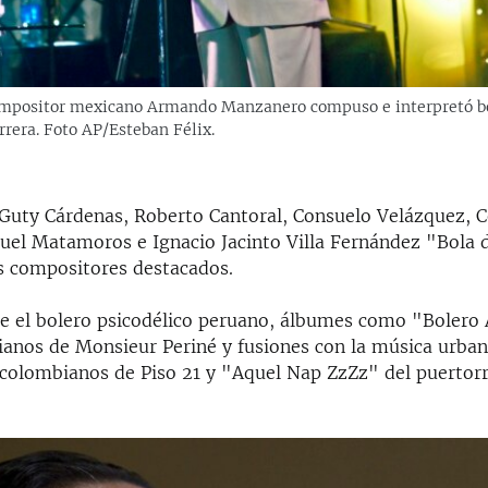
compositor mexicano Armando Manzanero compuso e interpretó b
arrera. Foto AP/Esteban Félix.
 Guty Cárdenas, Roberto Cantoral, Consuelo Velázquez, Cé
guel Matamoros e Ignacio Jacinto Villa Fernández "Bola 
s compositores destacados.
e el bolero psicodélico peruano, álbumes como "Bolero 
ianos de Monsieur Periné y fusiones con la música urba
colombianos de Piso 21 y "Aquel Nap ZzZz" del puertor