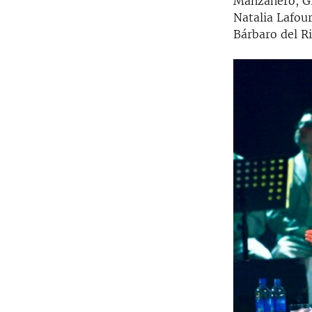
Manzanero, Glo
Natalia Lafou
Bárbaro del R