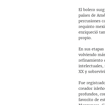
El bolero surg
países de Amé
percusiones ca
requinto mexic
enriqueció ta
propio.
En sus etapas 
volviendo más
refinamiento q
intelectuales,
XX y sobrevivi
Fue registrad
creador isleñ
profundos, com
favorito de e