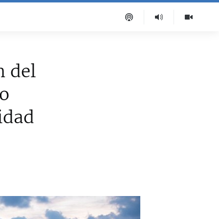
 del
io
idad