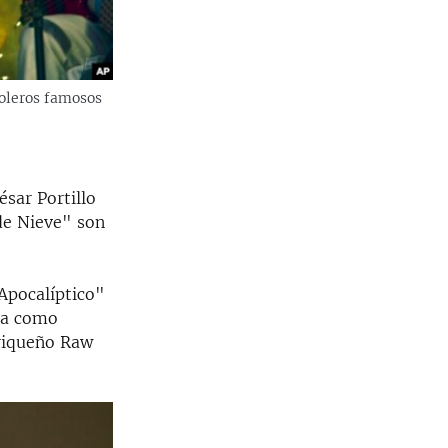
oleros famosos
sar Portillo
de Nieve" son
Apocalíptico"
na como
riqueño Raw