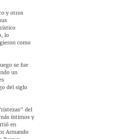
co y otros
sus
rístico
, lo
cogieron como
Luego se fue
endo un
es
go del siglo
ristezas" del
 más íntimos y
rtió en
 por Armando