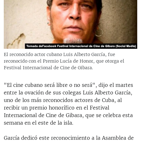
RADIO MARTÍ
ESPECIALES
MULTIMEDIA
ESPECIALES
EDITORIALES
LA REALIDAD DE LA VIVIENDA EN CUBA
SER VIEJO EN CUBA
El reconocido actor cubano Luis Alberto García, fue
SÍGUENOS
reconocido con el Premio Lucía de Honor, que otorga el
KENTU-CUBANO
Festival Internacional de Cine de Gibara.
LOS SANTOS DE HIALEAH
"El cine cubano será libre o no será", dijo el martes
DESINFORMACIÓN RUSA EN AMÉRICA LATINA
entre la ovación de sus colegas Luis Alberto García,
LA INVASIÓN DE RUSIA A UCRANIA
uno de los más reconocidos actores de Cuba, al
recibir un premio honorífico en el Festival
Internacional de Cine de Gibara, que se celebra esta
semana en el este de la isla.
García dedicó este reconocimiento a la Asamblea de