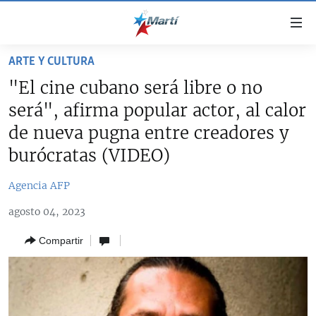
Enlaces
de
accesibilidad
ARTE Y CULTURA
TITULARES
Ir
"El cine cubano será libre o no
al
CUBA
será", afirma popular actor, al calor
contenido
ESTADOS UNIDOS
principal
CUBA
de nueva pugna entre creadores y
Ir
AMÉRICA LATINA
burócratas (VIDEO)
DERECHOS HUMANOS
ESTADOS UNIDOS
a
INMIGRACIÓN
la
#11JCUBA, 5 AÑOS DESPUÉS
AMÉRICA 250
Agencia AFP
navegación
MUNDO
INFORME DEL DEPARTAMENTO DE ESTADO DE EEUU
principal
agosto 04, 2023
SOBRE CUBA
DEPORTES
Ir
Compartir
a
ARTE Y ENTRETENIMIENTO
la
OPINIÓN GRÁFICA
búsqueda
AUDIOVISUALES MARTÍ