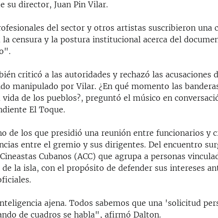
e su director, Juan Pin Vilar.
fesionales del sector y otros artistas suscribieron una c
la censura y la postura institucional acerca del docume
o".
ién criticó a las autoridades y rechazó las acusaciones 
sido manipulado por Vilar. ¿En qué momento las banderas
 vida de los pueblos?, preguntó el músico en conversaci
diente El Toque.
o de los que presidió una reunión entre funcionarios y c
encias entre el gremio y sus dirigentes. Del encuentro sur
 Cineastas Cubanos (ACC) que agrupa a personas vinculad
 de la isla, con el propósito de defender sus intereses an
ficiales.
inteligencia ajena. Todos sabemos que una 'solicitud per
uando de cuadros se habla", afirmó Dalton.