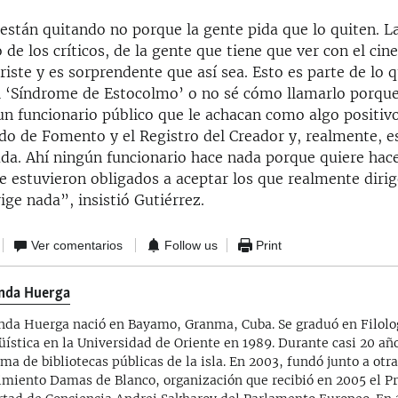
están quitando no porque la gente pida que lo quiten. L
o de los críticos, de la gente que tiene que ver con el cine
riste y es sorprendente que así sea. Esto es parte de lo q
el ‘Síndrome de Estocolmo’ o no sé cómo llamarlo porq
un funcionario público que le achacan como algo positivo
ndo de Fomento y el Registro del Creador y, realmente, e
da. Ahí ningún funcionario hace nada porque quiere hace
e estuvieron obligados a aceptar los que realmente diri
ge nada”, insistió Gutiérrez.
Ver comentarios
Follow us
Print
nda Huerga
nda Huerga nació en Bayamo, Granma, Cuba. Se graduó en Filolo
üística en la Universidad de Oriente en 1989. Durante casi 20 año
ema de bibliotecas públicas de la isla. En 2003, fundó junto a otr
miento Damas de Blanco, organización que recibió en 2005 el Pr