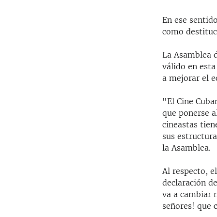
En ese sentido
como destituc
La Asamblea d
válido en esta
a mejorar el 
"El Cine Cuban
que ponerse al
cineastas tie
sus estructur
la Asamblea.
Al respecto, e
declaración de
va a cambiar 
señores! que c