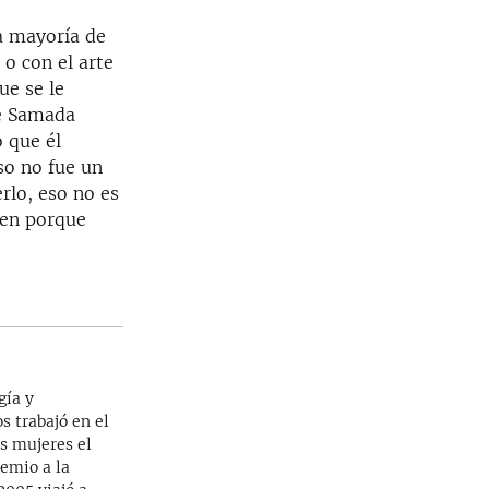
a mayoría de
 o con el arte
ue se le
ue Samada
 que él
so no fue un
rlo, eso no es
gen porque
gía y
s trabajó en el
as mujeres el
emio a la