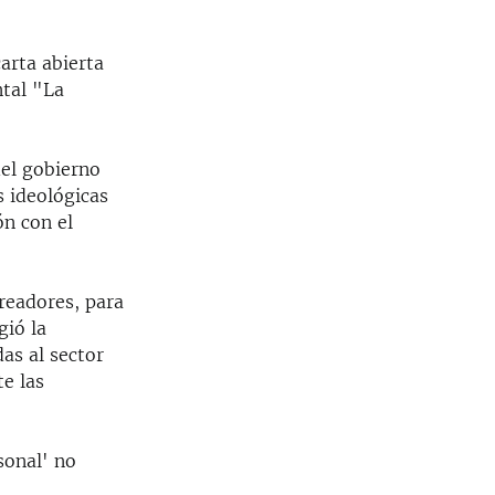
arta abierta
ntal "La
del gobierno
 ideológicas
ón con el
readores, para
gió la
as al sector
te las
sonal' no