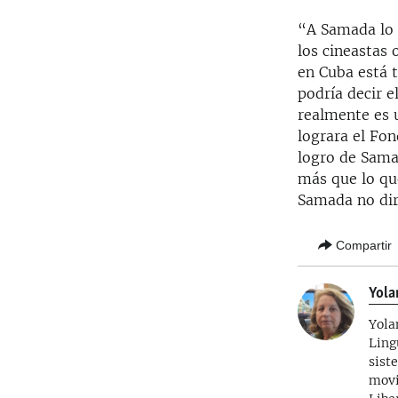
“A Samada lo 
los cineastas 
en Cuba está t
podría decir 
realmente es 
lograra el Fo
logro de Sama
más que lo qu
Samada no diri
Compartir
Yola
Yola
Ling
sist
movi