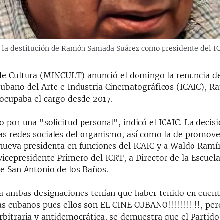
ó la destitución de Ramón Samada Suárez como presidente del IC
 de Cultura (MINCULT) anunció el domingo la renuncia de
 Cubano del Arte e Industria Cinematográficos (ICAIC),
 ocupaba el cargo desde 2017.
io por una "solicitud personal", indicó el ICAIC. La decisi
las redes sociales del organismo, así como la de promove
ueva presidenta en funciones del ICAIC y a Waldo Ramír
vicepresidente Primero del ICRT, a Director de la Escuela
de San Antonio de los Baños.
a ambas designaciones tenían que haber tenido en cuent
tas cubanos pues ellos son EL CINE CUBANO!!!!!!!!!!!, pe
bitraria y antidemocrática, se demuestra que el Partido