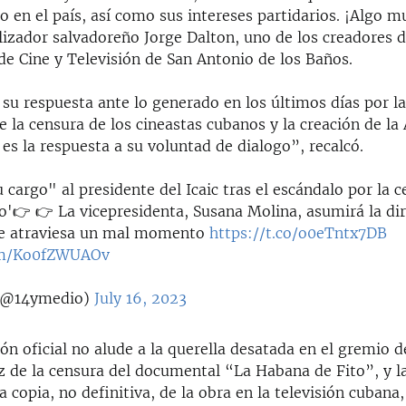
 en el país, así como sus intereses partidarios. ¡Algo m
alizador salvadoreño Jorge Dalton, uno de los creadores d
de Cine y Televisión de San Antonio de los Baños.
su respuesta ante lo generado en los últimos días por la
 la censura de los cineastas cubanos y la creación de l
 es la respuesta a su voluntad de dialogo”, recalcó.
 cargo" al presidente del Icaic tras el escándalo por la c
o'👉 👉 La vicepresidenta, Susana Molina, asumirá la dir
ue atraviesa un mal momento
https://t.co/o0eTntx7DB
com/Ko0fZWUAOv
(@14ymedio)
July 16, 2023
n oficial no alude a la querella desatada en el gremio d
z de la censura del documental “La Habana de Fito”, y l
 copia, no definitiva, de la obra en la televisión cubana,