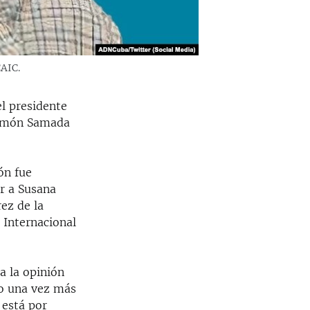
AIC.
l presidente
 Ramón Samada
ón fue
r a Susana
ez de la
 Internacional
a la opinión
ro una vez más
 está por