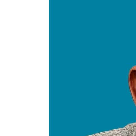
RADIO MARTÍ
ESPECIALES
MULTIMEDIA
ESPECIALES
EDITORIALES
LA REALIDAD DE LA VIVIENDA EN
CUBA
SER VIEJO EN CUBA
KENTU-CUBANO
LOS SANTOS DE HIALEAH
DESINFORMACIÓN RUSA EN
AMÉRICA LATINA
LA INVASIÓN DE RUSIA A UCRANIA