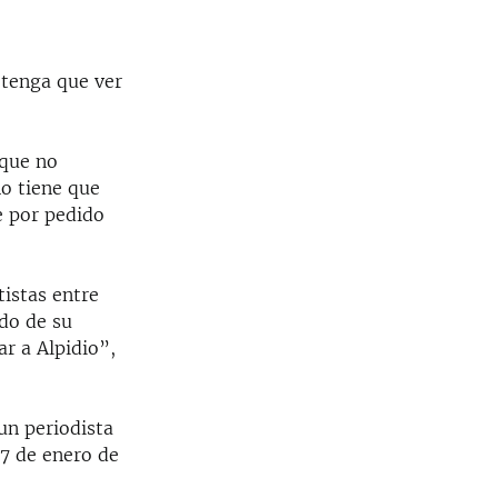
 tenga que ver
 que no
o tiene que
e por pedido
istas entre
ado de su
r a Alpidio”,
un periodista
27 de enero de