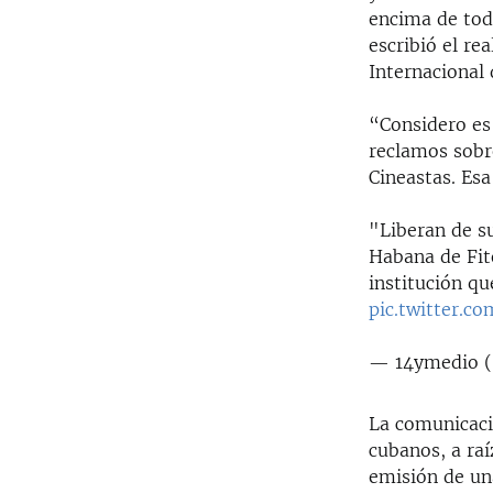
encima de todo
escribió el re
Internacional 
“Considero es 
reclamos sobre
Cineastas. Esa
"Liberan de su
Habana de Fit
institución q
pic.twitter.
— 14ymedio 
La comunicació
cubanos, a raí
emisión de una