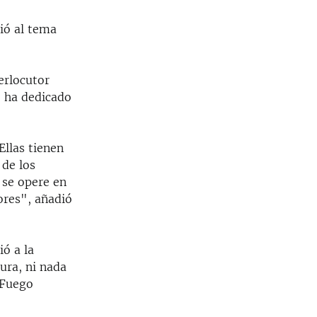
rió al tema
erlocutor
e ha dedicado
Ellas tienen
 de los
 se opere en
ores", añadió
ió a la
tura, ni nada
¡Fuego