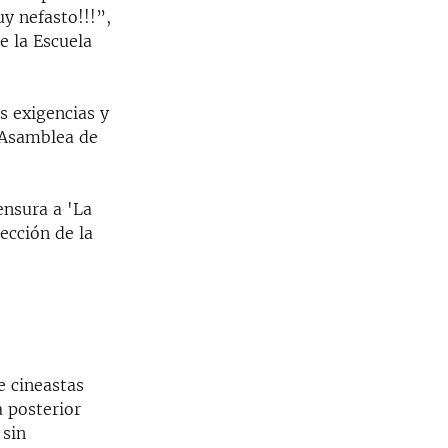
uy nefasto!!!”,
e la Escuela
s exigencias y
a Asamblea de
ensura a 'La
ección de la
e cineastas
a posterior
 sin