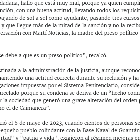
dadana, hallo que está muy mal, porque ya quien cumpl
nción, con una buena actitud, llevando todos los requisi
abajando de sol a sol como ayudante, pasando tres curso
 y que llegue más de la mitad de la sanción y no la recib
ersación con Martí Noticias, la madre del preso político 
e debe a que es un preso político”, recalcó.
tinada a la administración de la justicia, aunque recono
antenido una actitud correcta durante su reclusión y h
gaciones impuestas por el Sistema Penitenciario, consid
arcelado porque su condena se deriva de un “hecho conn
r la sociedad que generó una grave alteración del orden 
o el de Caimanera”.
rrió el 6 de mayo de 2023, cuando cientos de personas se
l pequeño pueblo colindante con la Base Naval de Guantá
ertad" y "patria y vida", exigieron al régimen mejoras e