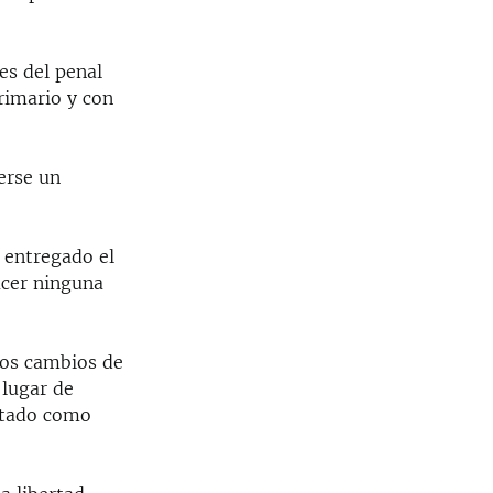
es del penal
rimario y con
erse un
 entregado el
acer ninguna
 los cambios de
 lugar de
stado como