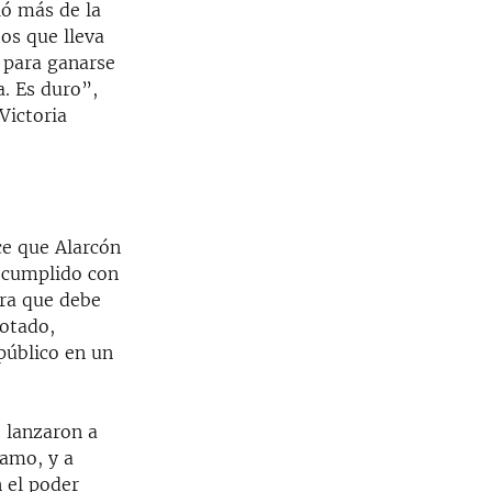
ió más de la
tos que lleva
s para ganarse
a. Es duro”,
Victoria
ce que Alarcón
a cumplido con
era que debe
otado,
público en un
 lanzaron a
namo, y a
n el poder