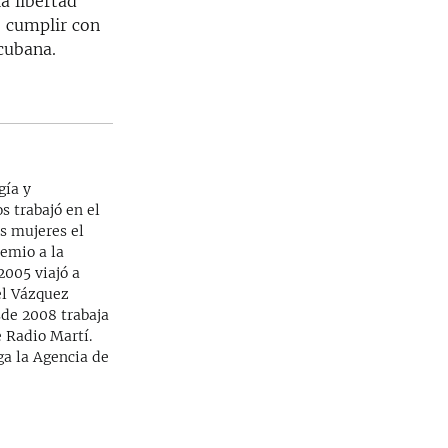
la libertad
e cumplir con
cubana.
gía y
s trabajó en el
as mujeres el
emio a la
2005 viajó a
el Vázquez
sde 2008 trabaja
 Radio Martí.
ga la Agencia de