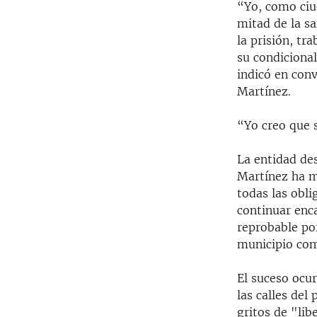
“Yo, como ciu
mitad de la sa
la prisión, tr
su condicional
indicó en conv
Martínez.
“Yo creo que s
La entidad des
Martínez ha m
todas las obli
continuar enc
reprobable po
municipio com
El suceso ocu
las calles de
gritos de "lib