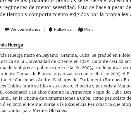
60 % de los prisioneros políticos se le niega el acceso a 
 a regímenes de menor severidad. Esto se hace a pesar d
s de tiempo y comportamiento exigidos por la propia ley 
Ver comentarios
Follow us
Print
nda Huerga
nda Huerga nació en Bayamo, Granma, Cuba. Se graduó en Filolo
üística en la Universidad de Oriente en 1989. Durante casi 20 año
ema de bibliotecas públicas de la isla. En 2003, fundó junto a otr
miento Damas de Blanco, organización que recibió en 2005 el Pr
rtad de Conciencia Andrei Sakharov del Parlamento Europeo. En 
dos Unidos junto su hijo y su esposo, el poeta y periodista Manu
al, condenado a 18 años durante la Primavera Negra de Cuba. De
iami, en la Oficina de Transmisiones a Cuba, como periodista de
bió en 2021 el Premio Burke a la Excelencia Periodística que otor
dos Unidos para Medios Globales.