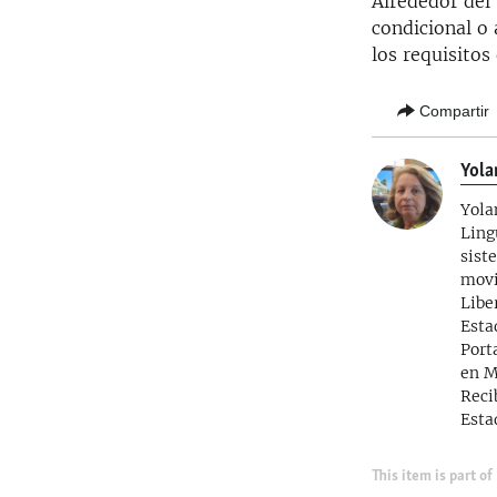
Alrededor del 
condicional o
los requisito
Compartir
Yola
Yola
Ling
sist
movi
Libe
Esta
Port
en M
Reci
Esta
This item is part of