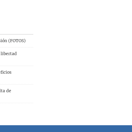
isión (FOTOS)
 libertad
ficios
lta de