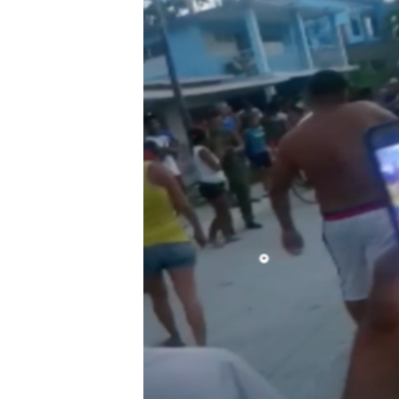
RADIO MARTÍ
ESPECIALES
MULTIMEDIA
ESPECIALES
EDITORIALES
LA REALIDAD DE LA VIVIENDA EN
CUBA
SER VIEJO EN CUBA
KENTU-CUBANO
LOS SANTOS DE HIALEAH
DESINFORMACIÓN RUSA EN
AMÉRICA LATINA
LA INVASIÓN DE RUSIA A UCRANIA