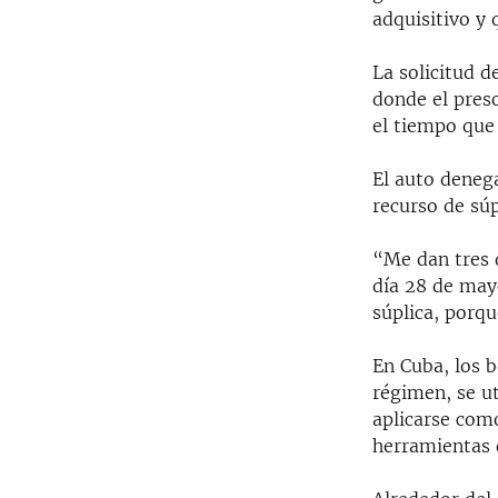
adquisitivo y 
La solicitud d
donde el pres
el tiempo que 
El auto denega
recurso de súp
“Me dan tres d
día 28 de may
súplica, porq
En Cuba, los b
régimen, se ut
aplicarse com
herramientas d