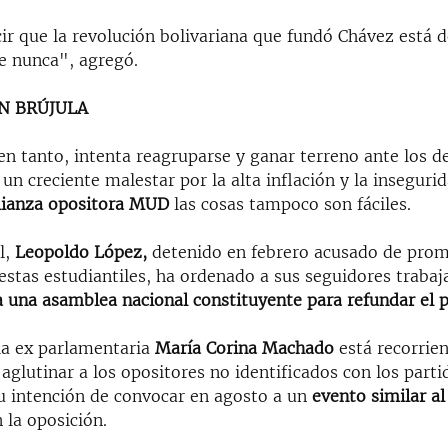
r que la revolución bolivariana que fundó Chávez está de
e nunca", agregó.
IN BRÚJULA
en tanto, intenta reagruparse y ganar terreno ante los d
un creciente malestar por la alta inflación y la inseguri
lianza opositora MUD
las cosas tampoco son fáciles.
l,
Leopoldo López,
detenido en febrero acusado de pro
estas estudiantiles, ha ordenado a sus seguidores trabaja
 una asamblea nacional constituyente para refundar el p
 la ex parlamentaria
María Corina Machado
está recorrie
 aglutinar a los opositores no identificados con los parti
 intención de convocar en agosto a un
evento similar al
 la oposición.