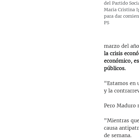
del Partido Soci
Maria Cristina I
para dar comienz
PS
marzo del añ
la crisis econ
económico, esc
públicos.
"Estamos en un
y la contrarre
Pero Maduro n
"Mientras que 
causa antipatr
de semana.