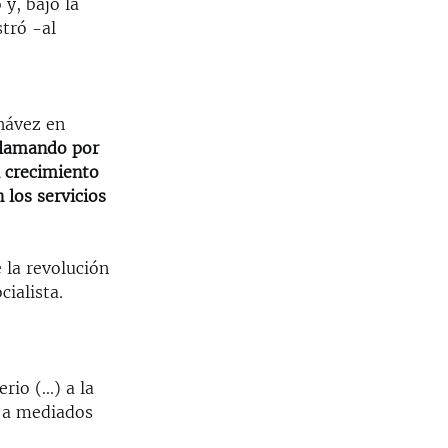
 y, bajo la
tró -al
hávez en
eclamando por
l crecimiento
 los servicios
 la revolución
cialista.
io (...) a la
o a mediados