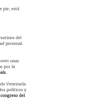
 pie, está
esatinos del
dad personal.
mover unas
r por la
aís.
ndo Venezuela
dos políticos y
 congreso del