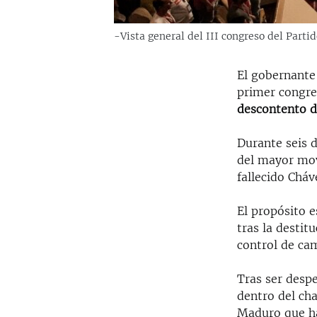
-Vista general del III congreso del Parti
El gobernante
primer congre
descontento de
Durante seis d
del mayor mov
fallecido Chá
El propósito e
tras la destit
control de ca
Tras ser desp
dentro del cha
Maduro que ha