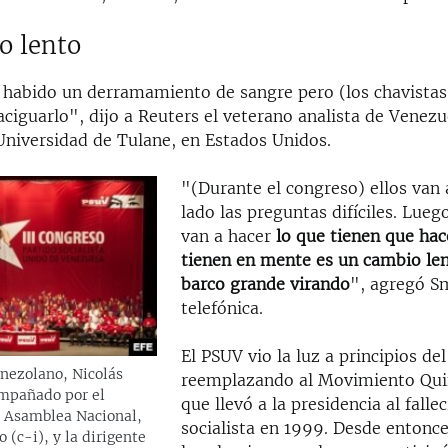
o lento
 habido un derramamiento de sangre pero (los chavistas
ciguarlo", dijo a Reuters el veterano analista de Venezu
 Universidad de Tulane, en Estados Unidos.
"(Durante el congreso) ellos van 
lado las preguntas difíciles. Lueg
van a hacer
lo que tienen que hac
tienen en mente es un cambio le
barco grande virando
", agregó Sm
telefónica.
El PSUV vio la luz a principios de
enezolano, Nicolás
reemplazando al Movimiento Qui
mpañado por el
que llevó a la presidencia al fallec
a Asamblea Nacional,
socialista en 1999. Desde entonc
 (c-i), y la dirigente