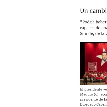
Un cambi
"Podría haber
capaces de apa
Smilde, de la
El presidente v
Maduro (c), aco
presidente de l
Diosdado Cabello