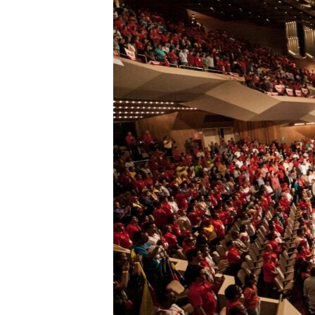
RADIO MARTÍ
ESPECIALES
MULTIMEDIA
ESPECIALES
EDITORIALES
LA REALIDAD DE LA VIVIENDA EN
CUBA
SER VIEJO EN CUBA
KENTU-CUBANO
LOS SANTOS DE HIALEAH
DESINFORMACIÓN RUSA EN
AMÉRICA LATINA
LA INVASIÓN DE RUSIA A UCRANIA