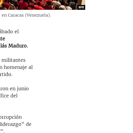
, en Caracas (Venezuela).
sábado el
nte
olás Maduro.
 militantes
án homenaje al
rtido.
aron en junio
ífice del
orrupción
 liderazgo" de
".