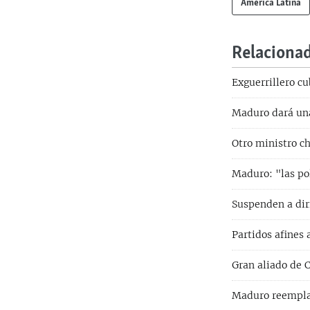
América Latina
Relaciona
Exguerrillero c
Maduro dará una
Otro ministro c
Maduro: "las po
Suspenden a diri
Partidos afines
Gran aliado de 
Maduro reemplaz