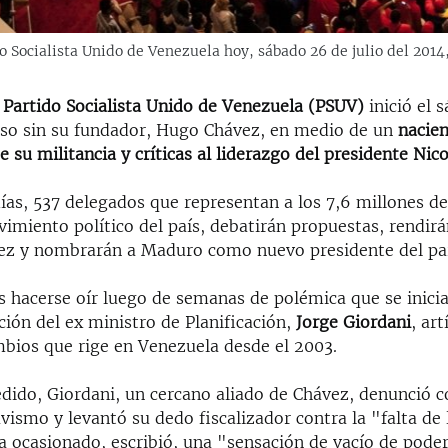
do Socialista Unido de Venezuela hoy, sábado 26 de julio del 2014
Partido Socialista Unido de Venezuela (PSUV)
inició el 
so sin su fundador, Hugo Chávez, en medio de un
nacie
 su militancia y críticas al liderazgo del presidente Nic
ías, 537 delegados que representan a los 7,6 millones de
imiento político del país, debatirán propuestas, rendir
vez y nombrarán a Maduro como nuevo presidente del pa
s hacerse oír luego de semanas de polémica que se inici
ución del ex ministro de Planificación,
Jorge Giordani
, art
mbios que rige en Venezuela desde el 2003.
edido, Giordani, un cercano aliado de Chávez, denunció c
vismo y levantó su dedo fiscalizador contra la "falta de
 ocasionado, escribió, una "sensación de vacío de poder