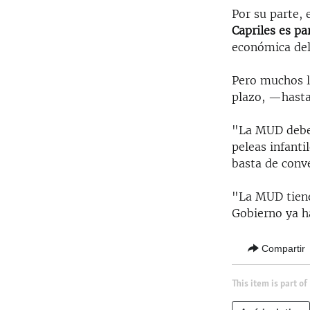
Por su parte, 
Capriles es pa
económica del
Pero muchos le
plazo, —hasta
"La MUD debe r
peleas infanti
basta de conv
"La MUD tiene 
Gobierno ya h
Compartir
This item is part of