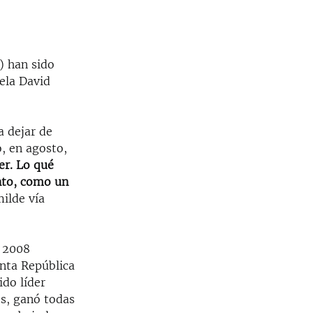
) han sido
ela David
a dejar de
o, en agosto,
er. Lo qué
nto, como un
ilde vía
l 2008
nta República
ido líder
es, ganó todas