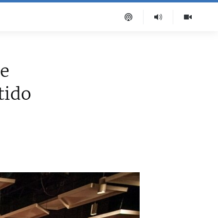
de
tido