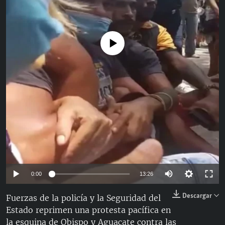
RADIO MARTÍ
ESPECIALES
No media source currently available
MULTIMEDIA
ESPECIALES
EDITORIALES
LA REALIDAD DE LA VIVIENDA EN CUBA
SER VIEJO EN CUBA
SÍGUENOS
KENTU-CUBANO
LOS SANTOS DE HIALEAH
DESINFORMACIÓN RUSA EN AMÉRICA LATINA
LA INVASIÓN DE RUSIA A UCRANIA
Auto
0:00
13:26
144p
Descargar
Fuerzas de la policía y la Seguridad del
Estado reprimen una protesta pacífica en
240p
la esquina de Obispo y Aguacate contra las