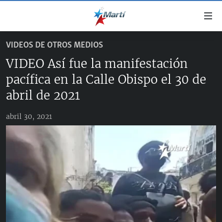
Enlaces
de
accesibilidad
VIDEOS DE OTROS MEDIOS
TITULARES
Ir
VIDEO Así fue la manifestación
al
CUBA
contenido
pacífica en la Calle Obispo el 30 de
ESTADOS UNIDOS
principal
CUBA
abril de 2021
Ir
AMÉRICA LATINA
DERECHOS HUMANOS
ESTADOS UNIDOS
a
abril 30, 2021
INMIGRACIÓN
la
#11JCUBA, 5 AÑOS DESPUÉS
AMÉRICA 250
navegación
MUNDO
INFORME DEL DEPARTAMENTO DE ESTADO DE EEUU
principal
SOBRE CUBA
DEPORTES
Ir
a
ARTE Y ENTRETENIMIENTO
la
OPINIÓN GRÁFICA
búsqueda
AUDIOVISUALES MARTÍ