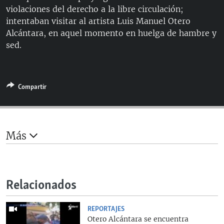
360p
violaciones del derecho a la libre circulación;
intentaban visitar al artista Luis Manuel Otero
480p
Alcántara, en aquel momento en huelga de hambre y
720p
sed.
1080p
Auto
144p
240p
360p
Compartir
480p
720p
1080p
Más
Relacionados
REPORTAJES
Otero Alcántara se encuentra