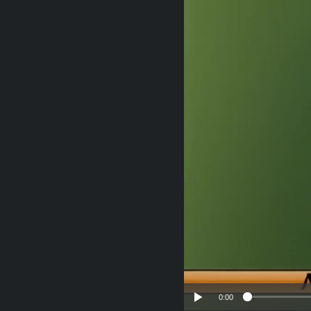
RADIO MARTÍ
ESPECIALES
MULTIMEDIA
ESPECIALES
EDITORIALES
LA REALIDAD DE LA VIVIENDA EN
CUBA
SER VIEJO EN CUBA
KENTU-CUBANO
LOS SANTOS DE HIALEAH
DESINFORMACIÓN RUSA EN
AMÉRICA LATINA
LA INVASIÓN DE RUSIA A UCRANIA
0:00