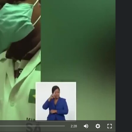
able
Auto
2:28