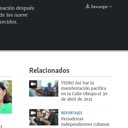
144p
Descargar
rmación después
EMBED
 de los nueve
240p
recidos.
360p
480p
720p
1080p
Relacionados
360p
VIDEO Así fue la
manifestación pacífica
1080p
en la Calle Obispo el 30
de abril de 2021
REPORTAJES
Periodistas
independientes cubanos
el