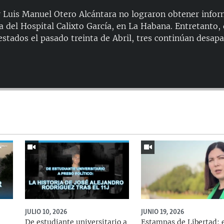
r Luis Manuel Otero Alcántara no lograron obtener info
a del Hospital Calixto García, en La Habana. Entretanto,
estados el pasado treinta de Abril, tres continúan desapa
Auto
144p
240p
480p
720p
JULIO 10, 2026
JUNIO 19, 2026
De estudiante universitario a
Estampas de Libertad: 