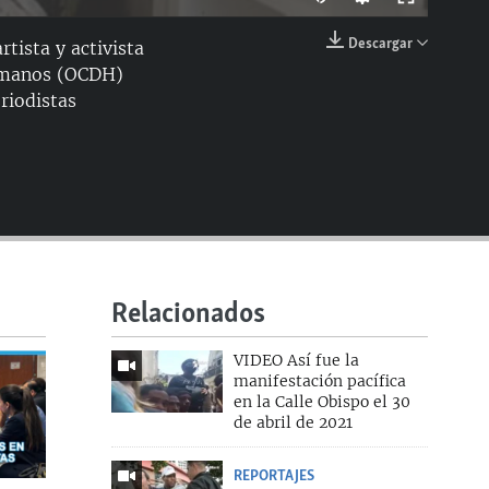
144p
Descargar
tista y activista
EMBED
Humanos (OCDH)
240p
riodistas
360p
404p
Relacionados
360p
VIDEO Así fue la
manifestación pacífica
en la Calle Obispo el 30
de abril de 2021
REPORTAJES