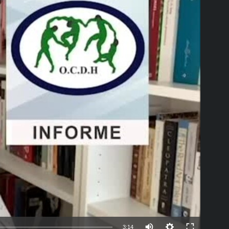
able
Auto
3:14