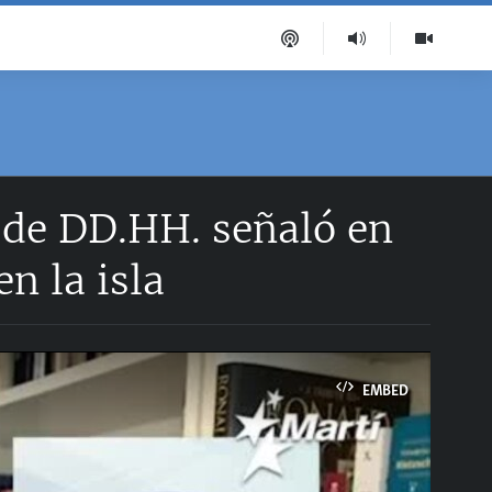
 de DD.HH. señaló en
n la isla
EMBED