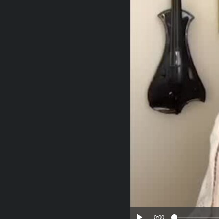
RADIO MARTÍ
ESPECIALES
MULTIMEDIA
ESPECIALES
EDITORIALES
LA REALIDAD DE LA VIVIENDA EN
CUBA
SER VIEJO EN CUBA
KENTU-CUBANO
LOS SANTOS DE HIALEAH
DESINFORMACIÓN RUSA EN
AMÉRICA LATINA
LA INVASIÓN DE RUSIA A UCRANIA
0:00