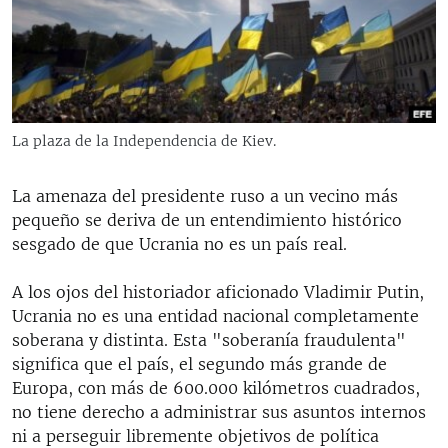
RADIO MARTÍ
ESPECIALES
MULTIMEDIA
ESPECIALES
EDITORIALES
LA REALIDAD DE LA VIVIENDA EN CUBA
La plaza de la Independencia de Kiev.
SER VIEJO EN CUBA
SÍGUENOS
La amenaza del presidente ruso a un vecino más
KENTU-CUBANO
pequeño se deriva de un entendimiento histórico
LOS SANTOS DE HIALEAH
sesgado de que Ucrania no es un país real.
DESINFORMACIÓN RUSA EN AMÉRICA LATINA
A los ojos del historiador aficionado Vladimir Putin,
LA INVASIÓN DE RUSIA A UCRANIA
Ucrania no es una entidad nacional completamente
soberana y distinta. Esta "soberanía fraudulenta"
significa que el país, el segundo más grande de
Europa, con más de 600.000 kilómetros cuadrados,
no tiene derecho a administrar sus asuntos internos
ni a perseguir libremente objetivos de política