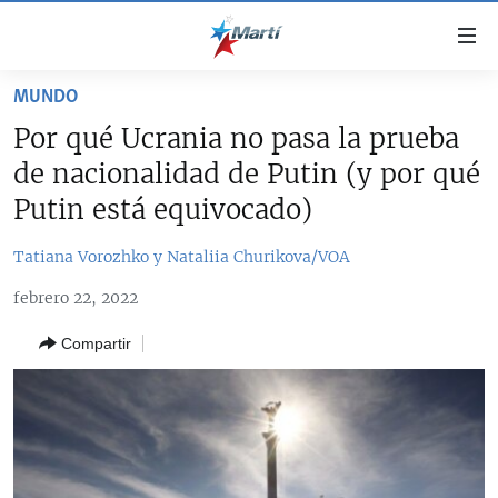
Enlaces
de
accesibilidad
MUNDO
TITULARES
Ir
Por qué Ucrania no pasa la prueba
al
CUBA
de nacionalidad de Putin (y por qué
contenido
ESTADOS UNIDOS
principal
CUBA
Putin está equivocado)
Ir
AMÉRICA LATINA
DERECHOS HUMANOS
ESTADOS UNIDOS
a
Tatiana Vorozhko y Nataliia Churikova/VOA
INMIGRACIÓN
la
#11JCUBA, 5 AÑOS DESPUÉS
AMÉRICA 250
febrero 22, 2022
navegación
MUNDO
INFORME DEL DEPARTAMENTO DE ESTADO DE EEUU
principal
SOBRE CUBA
Compartir
DEPORTES
Ir
a
ARTE Y ENTRETENIMIENTO
la
OPINIÓN GRÁFICA
búsqueda
AUDIOVISUALES MARTÍ