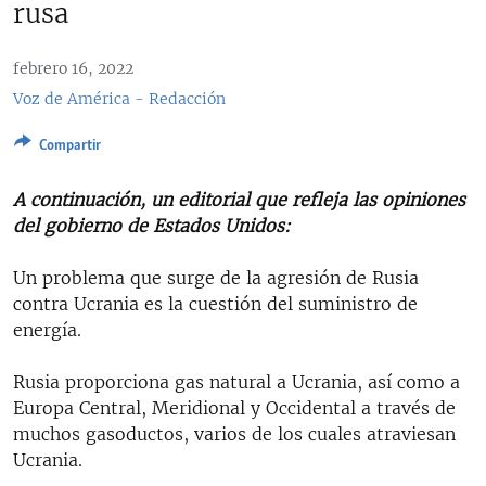
rusa
RADIO MARTÍ
ESPECIALES
febrero 16, 2022
MULTIMEDIA
ESPECIALES
Voz de América - Redacción
EDITORIALES
LA REALIDAD DE LA VIVIENDA EN CUBA
Compartir
SER VIEJO EN CUBA
SÍGUENOS
A continuación, un editorial que refleja las opiniones
KENTU-CUBANO
del gobierno de Estados Unidos:
LOS SANTOS DE HIALEAH
Un problema que surge de la agresión de Rusia
DESINFORMACIÓN RUSA EN AMÉRICA LATINA
contra Ucrania es la cuestión del suministro de
energía.
LA INVASIÓN DE RUSIA A UCRANIA
Rusia proporciona gas natural a Ucrania, así como a
Europa Central, Meridional y Occidental a través de
muchos gasoductos, varios de los cuales atraviesan
Ucrania.