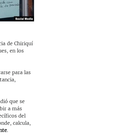
ia de Chiriquí
ues, en los
arse para las
tancia,
adió que se
bir a más
cíficos del
nde, calcula,
nte
.