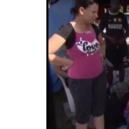
RADIO MARTÍ
ESPECIALES
MULTIMEDIA
ESPECIALES
EDITORIALES
LA REALIDAD DE LA VIVIENDA EN
CUBA
SER VIEJO EN CUBA
KENTU-CUBANO
LOS SANTOS DE HIALEAH
DESINFORMACIÓN RUSA EN
AMÉRICA LATINA
LA INVASIÓN DE RUSIA A UCRANIA