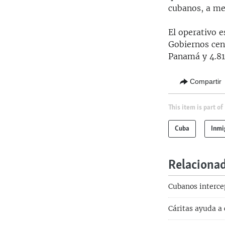
cubanos, a me
El operativo 
Gobiernos cen
Panamá y 4.81
Compartir
This item is part of
Cuba
Inmi
Relaciona
Cubanos interce
Cáritas ayuda a