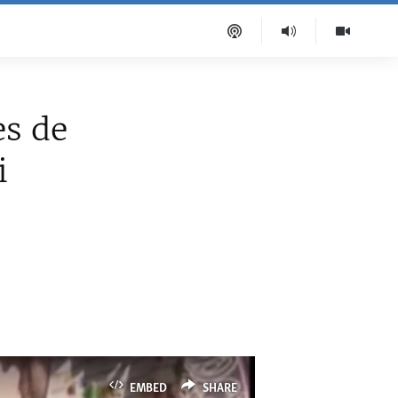
es de
i
EMBED
SHARE