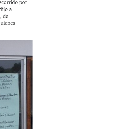
recorrido por
dijo a
, de
quienes