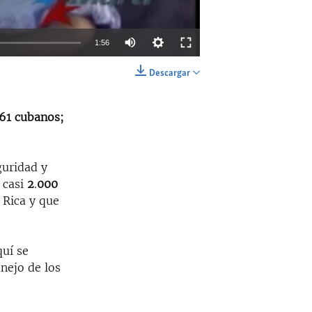
1:56
Descargar
EMBED
SHARE
761 cubanos;
uridad y
 casi
2
.
000
 Rica y que
quí se
nejo de los