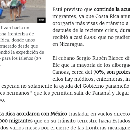
Está previsto que
continúe la ac
migrantes, ya que Costa Rica anu
otorgaría más visas de tránsito a
lizan hacia un
después de la reciente crisis, dura
ona fronteriza de
recibió a casi 8.000 que no pudie
Rica, donde unos
en Nicaragua.
lomerado desde que
endió la expedición de
El cubano Sergio Rubén Blanco dij
o para los isleños (29
.
Efe que la mayoría de los alberg
Canoas, cerca del
70%
,
son profe
ellos hay médicos, enfermeras, in
e esperan no solamente la ayuda del Gobierno panameño
ses hermanos" que les permitan salir de Panamá y llegar
vo.
a Rica acordaron con México
trasladar en vuelos directo
000 migrantes
que en su tránsito terrestre hacia Estado
os varios meses por el cierre de las fronteras nicaragüe