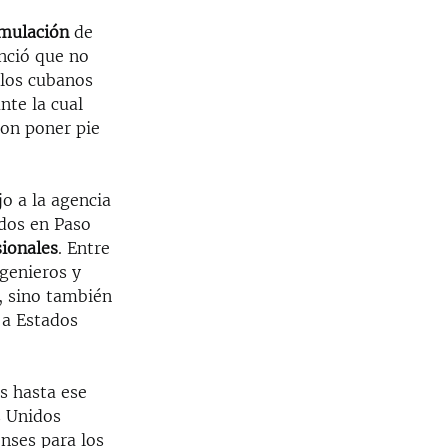
umulación
de
nció que no
 los cubanos
nte la cual
ron poner pie
o a la agencia
ados en Paso
sionales
. Entre
genieros y
, sino también
 a Estados
s hasta ese
s Unidos
nses para los