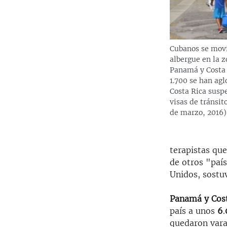
Cubanos se movi
albergue en la z
Panamá y Costa 
1.700 se han ag
Costa Rica susp
visas de tránsit
de marzo, 2016)
terapistas qu
de otros "paí
Unidos, sostu
Panamá y Cost
país a unos
6
.
quedaron varad