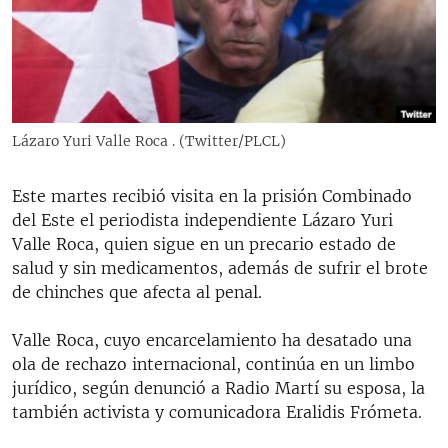
RADIO MARTÍ
ESPECIALES
MULTIMEDIA
ESPECIALES
EDITORIALES
LA REALIDAD DE LA VIVIENDA EN CUBA
Lázaro Yuri Valle Roca . (Twitter/PLCL)
SER VIEJO EN CUBA
SÍGUENOS
Este martes recibió visita en la prisión Combinado
KENTU-CUBANO
del Este el periodista independiente Lázaro Yuri
LOS SANTOS DE HIALEAH
Valle Roca, quien sigue en un precario estado de
salud y sin medicamentos, además de sufrir el brote
DESINFORMACIÓN RUSA EN AMÉRICA LATINA
de chinches que afecta al penal.
LA INVASIÓN DE RUSIA A UCRANIA
Valle Roca, cuyo encarcelamiento ha desatado una
ola de rechazo internacional, continúa en un limbo
jurídico, según denunció a Radio Martí su esposa, la
también activista y comunicadora Eralidis Frómeta.