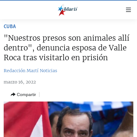
Enlaces
de
accesibilidad
CUBA
TITULARES
Ir
"Nuestros presos son animales allí
al
CUBA
dentro", denuncia esposa de Valle
contenido
ESTADOS UNIDOS
principal
CUBA
Roca tras visitarlo en prisión
Ir
AMÉRICA LATINA
DERECHOS HUMANOS
ESTADOS UNIDOS
a
Redacción Martí Noticias
INMIGRACIÓN
la
#11JCUBA, 5 AÑOS DESPUÉS
AMÉRICA 250
marzo 16, 2022
navegación
MUNDO
INFORME DEL DEPARTAMENTO DE ESTADO DE EEUU
principal
SOBRE CUBA
Compartir
DEPORTES
Ir
a
ARTE Y ENTRETENIMIENTO
la
OPINIÓN GRÁFICA
búsqueda
AUDIOVISUALES MARTÍ