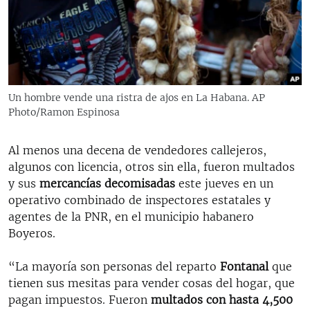
RADIO MARTÍ
ESPECIALES
MULTIMEDIA
ESPECIALES
EDITORIALES
LA REALIDAD DE LA VIVIENDA EN CUBA
Un hombre vende una ristra de ajos en La Habana. AP
Photo/Ramon Espinosa
SER VIEJO EN CUBA
SÍGUENOS
KENTU-CUBANO
Al menos una decena de vendedores callejeros,
LOS SANTOS DE HIALEAH
algunos con licencia, otros sin ella, fueron multados
y sus
mercancías decomisadas
este jueves en un
DESINFORMACIÓN RUSA EN AMÉRICA LATINA
operativo combinado de inspectores estatales y
LA INVASIÓN DE RUSIA A UCRANIA
agentes de la PNR, en el municipio habanero
Boyeros.
“La mayoría son personas del reparto
Fontanal
que
tienen sus mesitas para vender cosas del hogar, que
pagan impuestos. Fueron
multados con hasta 4,500