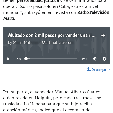
tienen
personalidad jurídica
y se ven limitados para
operar. Eso no pasa solo en Cuba, eso es a nivel
mundial”, subrayó en entrevista con
RadioTelevisión
Martí.
Multado con 2 mil pesos por vender una ristra de ajos
by
Martí Noticias | Martinoticias.com
No media source currently available
0:00
1:44
Descargar
Por su parte, el vendedor Manuel Alberto Suárez,
quien reside en Holguín, pero cada tres meses se
traslada a La Habana para que su hijo reciba
atención médica, indicó que el decomiso de