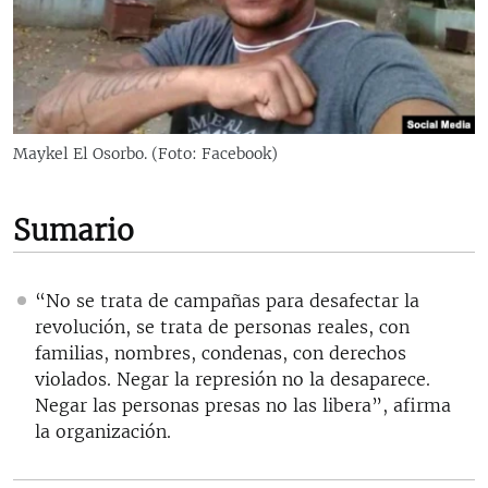
RADIO MARTÍ
ESPECIALES
MULTIMEDIA
ESPECIALES
EDITORIALES
LA REALIDAD DE LA VIVIENDA EN CUBA
Maykel El Osorbo. (Foto: Facebook)
SER VIEJO EN CUBA
SÍGUENOS
KENTU-CUBANO
Sumario
LOS SANTOS DE HIALEAH
DESINFORMACIÓN RUSA EN AMÉRICA LATINA
“No se trata de campañas para desafectar la
revolución, se trata de personas reales, con
LA INVASIÓN DE RUSIA A UCRANIA
familias, nombres, condenas, con derechos
violados. Negar la represión no la desaparece.
Negar las personas presas no las libera”, afirma
la organización.