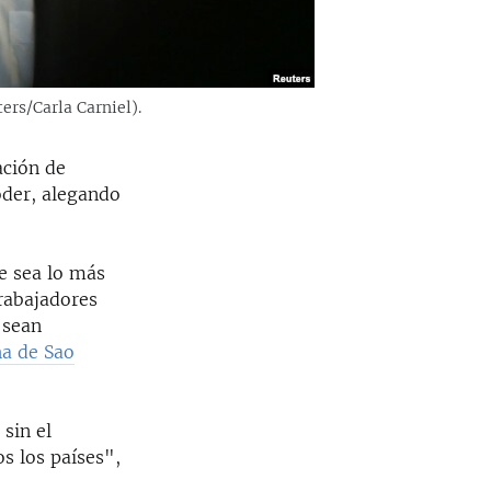
ers/Carla Carniel).
ación de
poder, alegando
e sea lo más
Trabajadores
 sean
ha de Sao
 sin el
s los países",