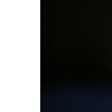
RADIO MARTÍ
ESPECIALES
MULTIMEDIA
ESPECIALES
EDITORIALES
LA REALIDAD DE LA VIVIENDA EN
CUBA
SER VIEJO EN CUBA
KENTU-CUBANO
LOS SANTOS DE HIALEAH
DESINFORMACIÓN RUSA EN
AMÉRICA LATINA
LA INVASIÓN DE RUSIA A UCRANIA