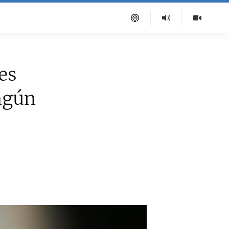
es
ngún