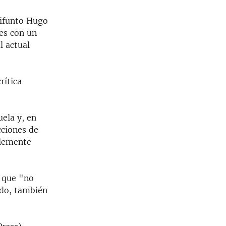
difunto Hugo
les con un
l actual
rítica
ela y, en
cciones de
blemente
a que "no
ido, también