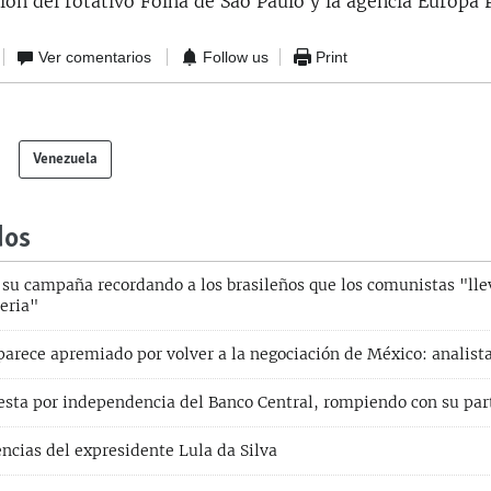
ón del rotativo Folha de Sao Paulo y la agencia Europa 
Ver comentarios
Follow us
Print
Venezuela
dos
 su campaña recordando a los brasileños que los comunistas "lle
eria"
parece apremiado por volver a la negociación de México: analist
uesta por independencia del Banco Central, rompiendo con su par
ncias del expresidente Lula da Silva