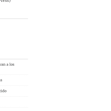
Press)
van a los
as
tido