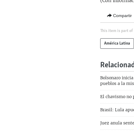
(Con informaci
Compartir
This item is part of
América Latina
Relaciona
Bolsonaro inicia
pueblos a la mis
El chavismo no 
Brasil: Lula ap
Juez anula sente