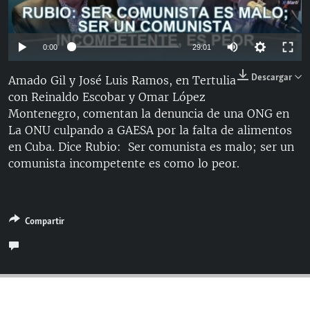
RADIO MARTÍ
ESPECIALES
Auto
0:00
29:01
MULTIMEDIA
ESPECIALES
144p
Descargar
Amado Gil y José Luis Ramos, en Tertulia
EDITORIALES
LA REALIDAD DE LA VIVIENDA EN CUBA
con Reinaldo Escobar y Omar López
240p
SER VIEJO EN CUBA
Montenegro, comentan la denuncia de una ONG en
360p
SÍGUENOS
Auto
144p
240p
360p
La ONU culpando a GAESA por la falta de alimentos
KENTU-CUBANO
en Cuba. Dice Rubio: Ser comunista es malo; ser un
480p
480p
720p
810p
LOS SANTOS DE HIALEAH
comunista incompetente es como lo peor.
720p
DESINFORMACIÓN RUSA EN AMÉRICA LATINA
810p
LA INVASIÓN DE RUSIA A UCRANIA
Compartir