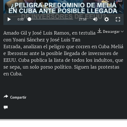
RADIO MARTÍ
ESPECIALES
Auto
0:00
27:58
MULTIMEDIA
ESPECIALES
144p
Descargar
Amado Gil y José Luis Ramos, en tertulia
EDITORIALES
LA REALIDAD DE LA VIVIENDA EN CUBA
con Yoani Sánchez y José Luis Tan
240p
SER VIEJO EN CUBA
Estrada, analizan el peligro que corren en Cuba Meliá
360p
SÍGUENOS
Auto
144p
240p
360p
e Iberostar ante la posible llegada de inversores de
KENTU-CUBANO
EEUU. Cuba publica la lista de todos los indultos, que
480p
480p
720p
LOS SANTOS DE HIALEAH
se sepa, un solo preso político. Siguen las protestas
720p
en Cuba.
DESINFORMACIÓN RUSA EN AMÉRICA LATINA
LA INVASIÓN DE RUSIA A UCRANIA
Compartir