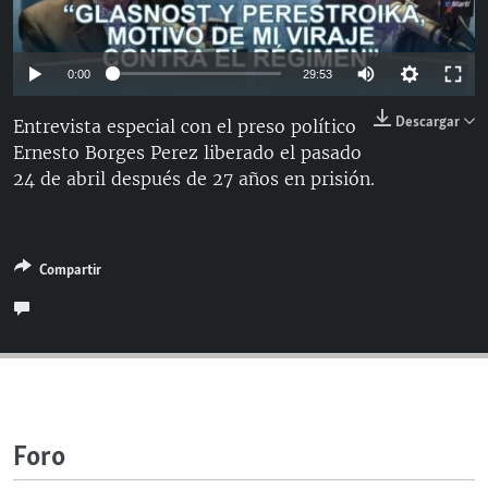
RADIO MARTÍ
ESPECIALES
Auto
0:00
29:53
MULTIMEDIA
ESPECIALES
144p
Descargar
Entrevista especial con el preso político
EDITORIALES
LA REALIDAD DE LA VIVIENDA EN CUBA
Ernesto Borges Perez liberado el pasado
240p
SER VIEJO EN CUBA
24 de abril después de 27 años en prisión.
360p
SÍGUENOS
Auto
144p
240p
360p
KENTU-CUBANO
480p
480p
720p
LOS SANTOS DE HIALEAH
720p
Compartir
DESINFORMACIÓN RUSA EN AMÉRICA LATINA
LA INVASIÓN DE RUSIA A UCRANIA
Foro