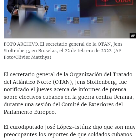
RADIO MARTÍ
ESPECIALES
MULTIMEDIA
ESPECIALES
EDITORIALES
LA REALIDAD DE LA VIVIENDA EN CUBA
FOTO ARCHIVO. El secretario general de la OTAN, Jens
Stoltenberg, en Bruselas, el 22 de febrero de 2022. (AP
SER VIEJO EN CUBA
SÍGUENOS
Foto/Olivier Matthys)
KENTU-CUBANO
LOS SANTOS DE HIALEAH
El secretario general de la Organización del Tratado
del Atlántico Norte (OTAN), Jens Stoltenberg, fue
DESINFORMACIÓN RUSA EN AMÉRICA LATINA
notificado el jueves acerca de informes de prensa
LA INVASIÓN DE RUSIA A UCRANIA
sobre efectivos cubanos en la guerra contra Ucrania,
durante una sesión del Comité de Exteriores del
Parlamento Europeo.
El eurodiputado José López-Istúriz dijo que son muy
preocupantes los reportes de que soldados cubanos