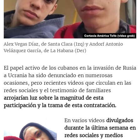
RADIO MARTÍ
ESPECIALES
MULTIMEDIA
ESPECIALES
EDITORIALES
LA REALIDAD DE LA VIVIENDA EN CUBA
Alex Vegas Díaz, de Santa Clara (Izq) y Andorf Antonio
Velázquez García, de La Habana (Der)
SER VIEJO EN CUBA
SÍGUENOS
KENTU-CUBANO
El papel activo de los cubanos en la invasión de Rusia
LOS SANTOS DE HIALEAH
a Ucrania ha sido denunciado en numerosas
ocasiones, pero recientes videos que circulan en las
DESINFORMACIÓN RUSA EN AMÉRICA LATINA
redes sociales y el testimonio de familiares
LA INVASIÓN DE RUSIA A UCRANIA
arrojarían luz sobre la magnitud de esta
participación y la trama de esta contratación.
En varios videos
divulgados
durante la última semana en
redes sociales y medios