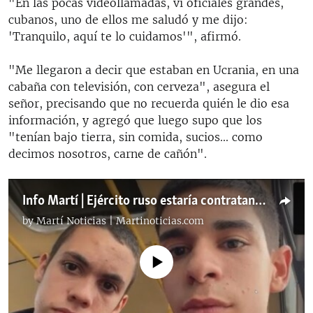
"En las pocas videollamadas, vi oficiales grandes,
cubanos, uno de ellos me saludó y me dijo:
'Tranquilo, aquí te lo cuidamos'", afirmó.
"Me llegaron a decir que estaban en Ucrania, en una
cabaña con televisión, con cerveza", asegura el
señor, precisando que no recuerda quién le dio esa
información, y agregó que luego supo que los
"tenían bajo tierra, sin comida, sucios... como
decimos nosotros, carne de cañón".
Info Martí | Ejército ruso estaría contratando a jóvenes cubanos, de acuerdo a familiares
by
Martí Noticias | Martinoticias.com
No media source currently available