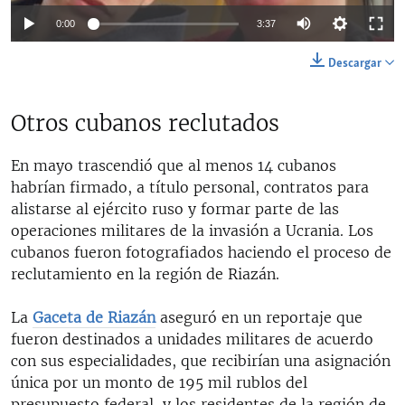
Auto
0:00
3:37
144p
Descargar
240p
Auto
144p
240p
360p
Otros cubanos reclutados
360p
480p
480p
720p
1080p
En mayo trascendió que al menos 14 cubanos
720p
habrían firmado, a título personal, contratos para
alistarse al ejército ruso y formar parte de las
1080p
operaciones militares de la invasión a Ucrania. Los
cubanos fueron fotografiados haciendo el proceso de
reclutamiento en la región de Riazán.
La
Gaceta de Riazán
aseguró en un reportaje que
fueron destinados a unidades militares de acuerdo
con sus especialidades, que recibirían una asignación
única por un monto de 195 mil rublos del
presupuesto federal, y los residentes de la región de