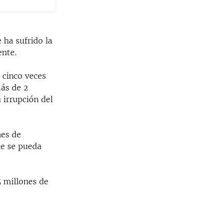
 ha sufrido la
ente.
 cinco veces
más de 2
 irrupción del
nes de
ue se pueda
5 millones de