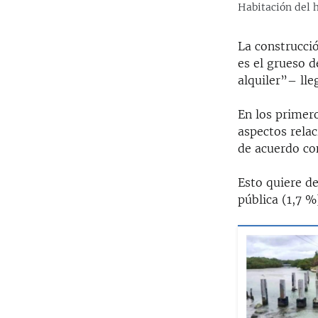
Habitación del 
La construcci
es el grueso d
alquiler”– lle
En los primero
aspectos relac
de acuerdo con
Esto quiere de
pública (1,7 %