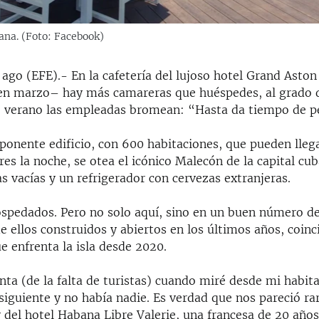
ana. (Foto: Facebook)
 ago (EFE).- En la cafetería del lujoso hotel Grand Asto
n marzo– hay más camareras que huéspedes, al grado 
e verano las empleadas bromean: “Hasta da tiempo de p
ponente edificio, con 600 habitaciones, que pueden llega
es la noche, se otea el icónico Malecón de la capital cu
s vacías y un refrigerador con cervezas extranjeras.
spedados. Pero no solo aquí, sino en un buen número de
de ellos construidos y abiertos en los últimos años, coinc
ue enfrenta la isla desde 2020.
ta (de la falta de turistas) cuando miré desde mi habitac
iguiente y no había nadie. Es verdad que nos pareció ra
 del hotel Habana Libre Valerie, una francesa de 20 años