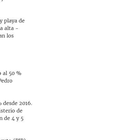
y playa de
a alta -
an los
o al 50 %
Pedro
% desde 2016.
isterio de
n de 4 y 5