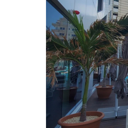
RADIO MARTÍ
ESPECIALES
MULTIMEDIA
ESPECIALES
EDITORIALES
LA REALIDAD DE LA VIVIENDA EN
CUBA
SER VIEJO EN CUBA
KENTU-CUBANO
LOS SANTOS DE HIALEAH
DESINFORMACIÓN RUSA EN
AMÉRICA LATINA
LA INVASIÓN DE RUSIA A UCRANIA