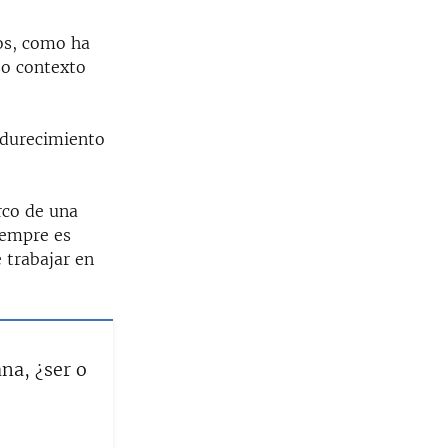
os, como ha
so contexto
ndurecimiento
rco de una
iempre es
 trabajar en
na, ¿ser o