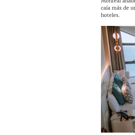
Monreal añade 
caía más de u
hoteles.