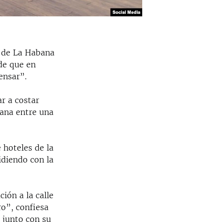
n de La Habana
de que en
ensar”.
r a costar
bana entre una
 hoteles de la
idiendo con la
ión a la calle
ro”, confiesa
 junto con su