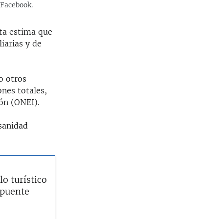
 Facebook.
ta estima que
iarias y de
o otros
ones totales,
ión (ONEI).
 sanidad
o turístico
 puente