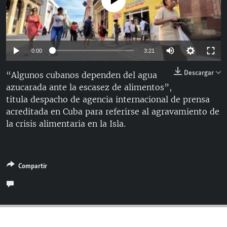
No media source currently available
RADIO MARTÍ
ESPECIALES
MULTIMEDIA
ESPECIALES
Auto
0:00
3:21
EDITORIALES
LA REALIDAD DE LA VIVIENDA EN CUBA
144p
Descargar
“Algunos cubanos dependen del agua
SER VIEJO EN CUBA
azucarada ante la escasez de alimentos”,
240p
SÍGUENOS
titula despacho de agencia internacional de prensa
KENTU-CUBANO
360p
Auto
144p
240p
360p
acreditada en Cuba para referirse al agravamiento de
LOS SANTOS DE HIALEAH
la crisis alimentaria en la Isla.
480p
480p
720p
1080p
DESINFORMACIÓN RUSA EN AMÉRICA LATINA
720p
LA INVASIÓN DE RUSIA A UCRANIA
1080p
Compartir