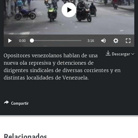
RADIO MARTÍ
No media source currently available
ESPECIALES
MULTIMEDIA
ESPECIALES
EDITORIALES
LA REALIDAD DE LA VIVIENDA EN CUBA
Auto
0:00
3:16
SER VIEJO EN CUBA
144p
Descargar
Opositores venezolanos hablan de una
SÍGUENOS
KENTU-CUBANO
nueva ola represiva y detenciones de
240p
dirigentes sindicales de diversas corrientes y en
LOS SANTOS DE HIALEAH
360p
Auto
144p
240p
360p
distintas localidades de Venezuela.
DESINFORMACIÓN RUSA EN AMÉRICA LATINA
480p
480p
720p
1080p
LA INVASIÓN DE RUSIA A UCRANIA
720p
Compartir
1080p
Relacionados