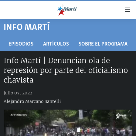
Enlaces
de
accesibilidad
INFO MARTÍ
TITULARES
Ir
al
CUBA
EPISODIOS
ARTÍCULOS
SOBRE EL PROGRAMA
contenido
ESTADOS UNIDOS
principal
CUBA
Info Martí | Denuncian ola de
Ir
AMÉRICA LATINA
DERECHOS HUMANOS
ESTADOS UNIDOS
represión por parte del oficialismo
a
INMIGRACIÓN
la
#11JCUBA, 5 AÑOS DESPUÉS
AMÉRICA 250
chavista
navegación
MUNDO
INFORME DEL DEPARTAMENTO DE ESTADO DE EEUU
principal
julio 07, 2022
SOBRE CUBA
DEPORTES
Ir
Alejandro Marcano Santelli
a
ARTE Y ENTRETENIMIENTO
la
OPINIÓN GRÁFICA
búsqueda
AUDIOVISUALES MARTÍ