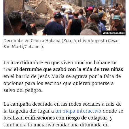
RADIO MARTÍ
ESPECIALES
MULTIMEDIA
ESPECIALES
EDITORIALES
LA REALIDAD DE LA VIVIENDA EN CUBA
Derrumbe en Centro Habana (Foto Archivo/Augusto César
San Martí/Cubanet).
SER VIEJO EN CUBA
SÍGUENOS
KENTU-CUBANO
La incertidumbre en que viven muchos habaneros
LOS SANTOS DE HIALEAH
tras
el derrumbe que acabó con la vida de tres niñas
en el barrio de Jesús María se agrava por la falta de
DESINFORMACIÓN RUSA EN AMÉRICA LATINA
opciones para los vecinos que quieren ponerse a
LA INVASIÓN DE RUSIA A UCRANIA
salvo del peligro.
La campaña desatada en las redes sociales a raíz de
la tragedia dio lugar a
un mapa interactivo
donde se
localizan
edificaciones con riesgo de colapsar
, y
también a la iniciativa ciudadana difundida en