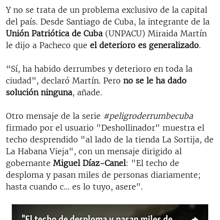
Y no se trata de un problema exclusivo de la capital
del país. Desde Santiago de Cuba, la integrante de la
Unión Patriótica de Cuba
(UNPACU) Miraida Martín
le dijo a Pacheco que
el deterioro es generalizado
.
“Sí, ha habido derrumbes y deterioro en toda la
ciudad”, declaró Martín. Pero
no se le ha dado
solución ninguna
, añade.
Otro mensaje de la serie
#peligroderrumbecuba
firmado por el usuario "Deshollinador" muestra el
techo desprendido "al lado de la tienda La Sortija, de
La Habana Vieja", con un mensaje dirigido al
gobernante
Miguel Díaz-Canel
: "El techo de
desploma y pasan miles de personas diariamente;
hasta cuando c... es lo tuyo, asere".
"El techo de desploma y pasan miles de personas diariamente"