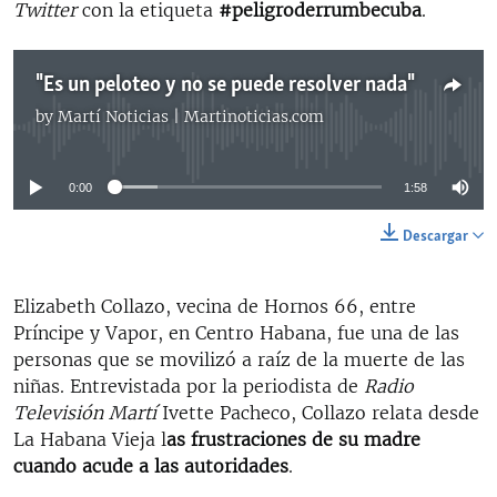
Twitter
con la etiqueta
#peligroderrumbecuba
.
"Es un peloteo y no se puede resolver nada"
by
Martí Noticias | Martinoticias.com
No media source currently available
0:00
1:58
Descargar
Elizabeth Collazo, vecina de Hornos 66, entre
Príncipe y Vapor, en Centro Habana, fue una de las
personas que se movilizó a raíz de la muerte de las
niñas. Entrevistada por la periodista de
Radio
Televisión Martí
Ivette Pacheco, Collazo relata desde
La Habana Vieja l
as frustraciones de su madre
cuando acude a las autoridades
.