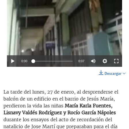
Auto
0:00
0:07
144p
Descargar
270p
La tarde del lunes, 27 de enero, al desprenderse el
360p
balcón de un edificio en el barrio de Jesús María,
480p
perdieron la vida las niñas
María Karla Fuentes,
Lisnavy Valdés Rodríguez y Rocío García Nápoles
1080p
durante los ensayos del acto de recordación del
natalicio de Jose Martí que preparaban para el día