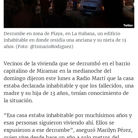
RADIO MARTÍ
ESPECIALES
MULTIMEDIA
ESPECIALES
Derrumbe en zona de Playa, en La Habana, un edificio
EDITORIALES
LA REALIDAD DE LA VIVIENDA EN CUBA
inhabitable en donde residía una anciana y su nieta de 13
años. (Foto: @IsmarioRodrguez)
SER VIEJO EN CUBA
SÍGUENOS
KENTU-CUBANO
Vecinos de la vivienda que se derrumbó en el barrio
capitalino de Miramar en la medianoche del
LOS SANTOS DE HIALEAH
domingo dijeron este lunes a Radio Martí que la casa
DESINFORMACIÓN RUSA EN AMÉRICA LATINA
estaba declarada inhabitable y que los fallecidos, una
madre y su hija de 13 años, tenían conocimiento de
LA INVASIÓN DE RUSIA A UCRANIA
la situación.
“Esa casa estaba inhabitable por muchísimos años y
esas personas siguieron viviendo ahí. Ellos se
expusieron a ese derrumbe”, aseguró Marilyn Pérez,
quien vive desde hace un año a solo metros del