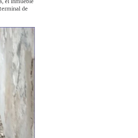
a, el inmueble
 terminal de