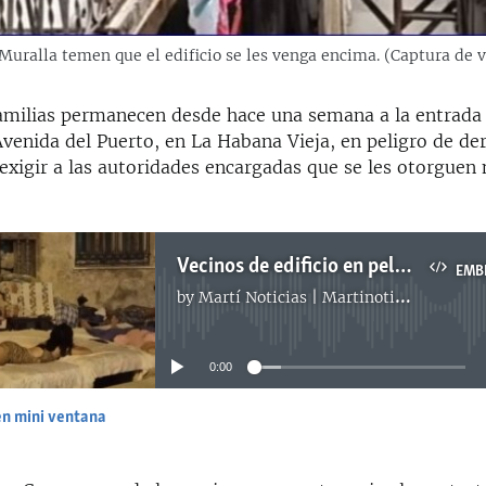
 Muralla temen que el edificio se les venga encima. (Captura de 
amilias permanecen desde hace una semana a la entrada 
Avenida del Puerto, en La Habana Vieja, en peligro de d
exigir a las autoridades encargadas que se les otorguen
Vecinos de edificio en peligro de derrumbe denuncian desamparo estatal
EMB
by
Martí Noticias | Martinoticias.com
No media source currently available
0:00
en mini ventana
EMBED