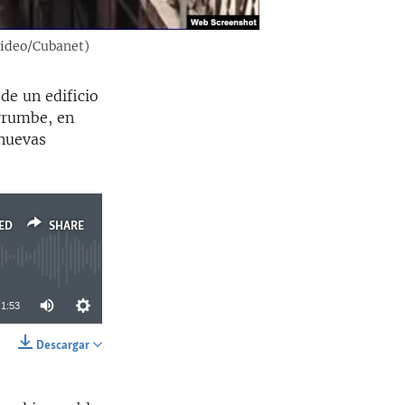
video/Cubanet)
de un edificio
errumbe, en
 nuevas
ED
SHARE
1:53
Descargar
SHARE