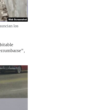
nuncian los
bitable
derrumbarse",