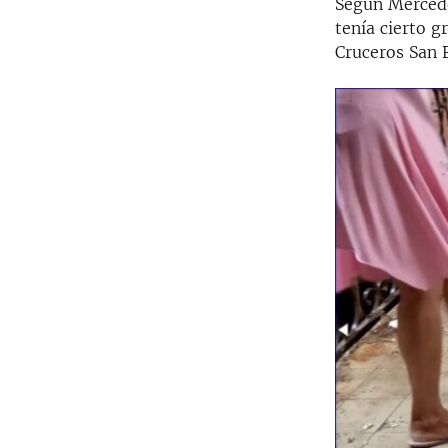
Según Mercede
tenía cierto g
Cruceros San F