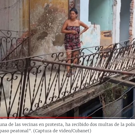
una de las vecinas en protesta, ha recibido dos multas de la poli
 paso peatonal". (Captura de video/Cubanet)