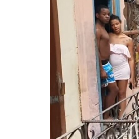
RADIO MARTÍ
ESPECIALES
MULTIMEDIA
ESPECIALES
EDITORIALES
LA REALIDAD DE LA VIVIENDA EN
CUBA
SER VIEJO EN CUBA
KENTU-CUBANO
LOS SANTOS DE HIALEAH
DESINFORMACIÓN RUSA EN
AMÉRICA LATINA
LA INVASIÓN DE RUSIA A UCRANIA