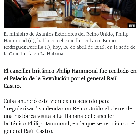
RADIO MARTÍ
ESPECIALES
MULTIMEDIA
ESPECIALES
El ministro de Asuntos Exteriores del Reino Unido, Philip
EDITORIALES
LA REALIDAD DE LA VIVIENDA EN CUBA
Hammond (d), habla con el canciller cubano, Bruno
Rodríguez Parrilla (i), hoy, 28 de abril de 2016, en la sede de
SER VIEJO EN CUBA
la Cancillería en La Habana
SÍGUENOS
KENTU-CUBANO
El canciller británico Philip Hammond fue recibido en
LOS SANTOS DE HIALEAH
el Palacio de la Revolución por el general Raúl
DESINFORMACIÓN RUSA EN AMÉRICA LATINA
Castro.
LA INVASIÓN DE RUSIA A UCRANIA
Cuba anunció este viernes un acuerdo para
"regularizar" su deuda con Reino Unido al cierre de
una histórica visita a La Habana del canciller
británico Philip Hammond, en la que se reunió con el
general Raúl Castro.