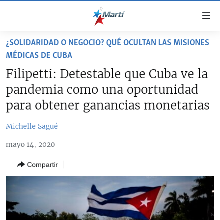
Enlaces
de
accesibilidad
¿SOLIDARIDAD O NEGOCIO? QUÉ OCULTAN LAS MISIONES
TITULARES
Ir
MÉDICAS DE CUBA
al
CUBA
Filipetti: Detestable que Cuba ve la
contenido
pandemia como una oportunidad
ESTADOS UNIDOS
principal
CUBA
Ir
para obtener ganancias monetarias
AMÉRICA LATINA
DERECHOS HUMANOS
ESTADOS UNIDOS
a
INMIGRACIÓN
la
#11JCUBA, 5 AÑOS DESPUÉS
AMÉRICA 250
Michelle Sagué
navegación
MUNDO
INFORME DEL DEPARTAMENTO DE ESTADO DE EEUU
mayo 14, 2020
principal
SOBRE CUBA
DEPORTES
Ir
Compartir
a
ARTE Y ENTRETENIMIENTO
la
OPINIÓN GRÁFICA
búsqueda
AUDIOVISUALES MARTÍ