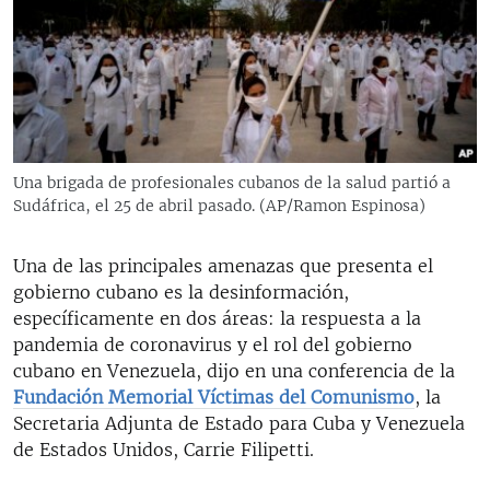
RADIO MARTÍ
ESPECIALES
MULTIMEDIA
ESPECIALES
EDITORIALES
LA REALIDAD DE LA VIVIENDA EN CUBA
SER VIEJO EN CUBA
Una brigada de profesionales cubanos de la salud partió a
SÍGUENOS
Sudáfrica, el 25 de abril pasado. (AP/Ramon Espinosa)
KENTU-CUBANO
LOS SANTOS DE HIALEAH
Una de las principales amenazas que presenta el
gobierno cubano es la desinformación,
DESINFORMACIÓN RUSA EN AMÉRICA LATINA
específicamente en dos áreas: la respuesta a la
LA INVASIÓN DE RUSIA A UCRANIA
pandemia de coronavirus y el rol del gobierno
cubano en Venezuela, dijo en una conferencia de la
Fundación Memorial Víctimas del Comunismo
, la
Secretaria Adjunta de Estado para Cuba y Venezuela
de Estados Unidos, Carrie Filipetti.