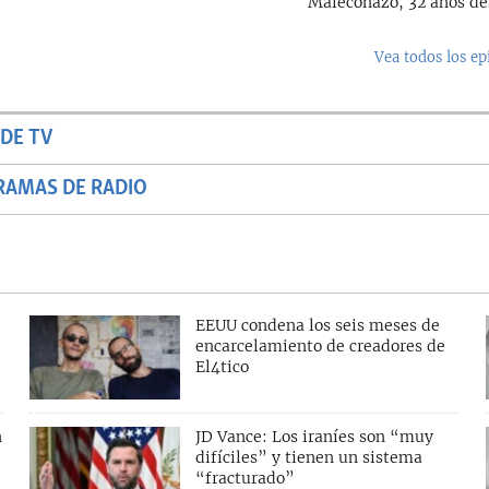
Maleconazo, 32 años d
Vea todos los ep
DE TV
RAMAS DE RADIO
EEUU condena los seis meses de
encarcelamiento de creadores de
El4tico
n
JD Vance: Los iraníes son “muy
difíciles” y tienen un sistema
“fracturado”