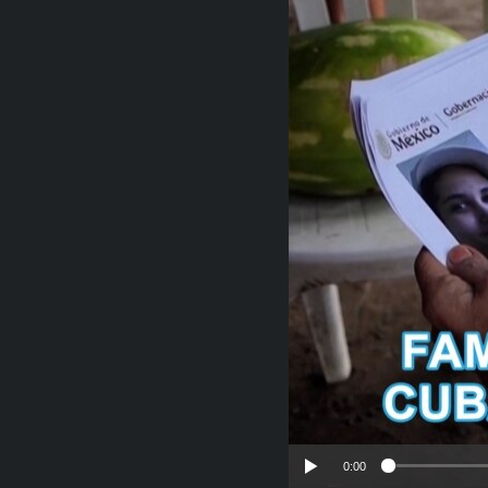
RADIO MARTÍ
ESPECIALES
MULTIMEDIA
ESPECIALES
EDITORIALES
LA REALIDAD DE LA VIVIENDA EN
CUBA
SER VIEJO EN CUBA
KENTU-CUBANO
LOS SANTOS DE HIALEAH
DESINFORMACIÓN RUSA EN
AMÉRICA LATINA
LA INVASIÓN DE RUSIA A UCRANIA
0:00