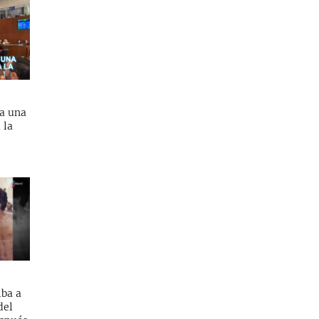
a una
 la
ba a
del