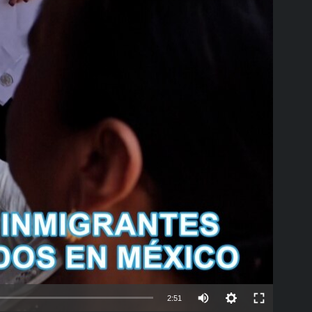
able
Auto
2:51