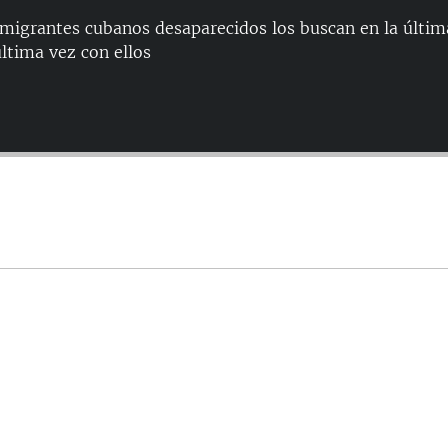
nmigrantes cubanos desaparecidos los buscan en la últi
ltima vez con ellos
Auto
144p
240p
480p
720p