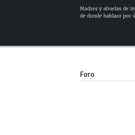
Madres y abuelas de i
de donde hablaro por ú
Foro