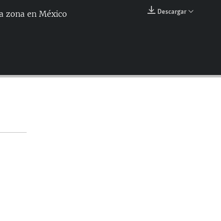
144p
Descargar
ma zona en México
EMBED
240p
360p
480p
720p
1080p
360p
1080p