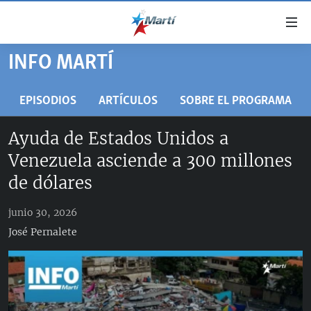
Enlaces
de
accesibilidad
INFO MARTÍ
TITULARES
Ir
al
CUBA
EPISODIOS
ARTÍCULOS
SOBRE EL PROGRAMA
contenido
ESTADOS UNIDOS
principal
CUBA
Ayuda de Estados Unidos a
Ir
AMÉRICA LATINA
DERECHOS HUMANOS
ESTADOS UNIDOS
Venezuela asciende a 300 millones
a
INMIGRACIÓN
la
#11JCUBA, 5 AÑOS DESPUÉS
AMÉRICA 250
de dólares
navegación
MUNDO
INFORME DEL DEPARTAMENTO DE ESTADO DE EEUU
principal
junio 30, 2026
SOBRE CUBA
DEPORTES
Ir
José Pernalete
a
ARTE Y ENTRETENIMIENTO
la
OPINIÓN GRÁFICA
búsqueda
AUDIOVISUALES MARTÍ