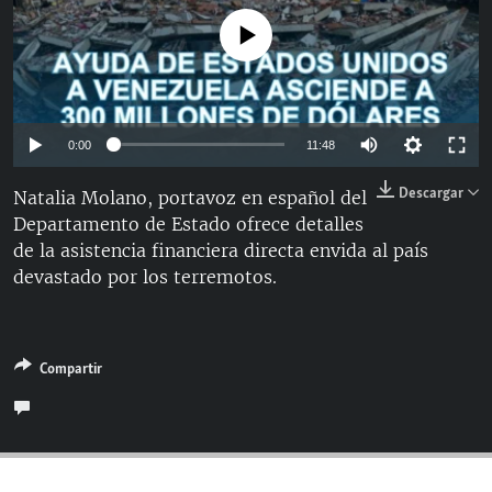
RADIO MARTÍ
No media source currently available
ESPECIALES
MULTIMEDIA
ESPECIALES
EDITORIALES
LA REALIDAD DE LA VIVIENDA EN CUBA
Auto
0:00
11:48
SER VIEJO EN CUBA
144p
Descargar
Natalia Molano, portavoz en español del
SÍGUENOS
KENTU-CUBANO
Departamento de Estado ofrece detalles
240p
de la asistencia financiera directa envida al país
LOS SANTOS DE HIALEAH
360p
Auto
144p
240p
360p
devastado por los terremotos.
DESINFORMACIÓN RUSA EN AMÉRICA LATINA
480p
480p
720p
1080p
LA INVASIÓN DE RUSIA A UCRANIA
720p
Compartir
1080p