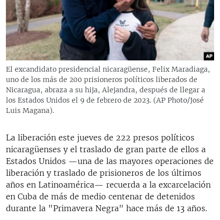
RADIO MARTÍ
ESPECIALES
MULTIMEDIA
ESPECIALES
EDITORIALES
LA REALIDAD DE LA VIVIENDA EN CUBA
El excandidato presidencial nicaragüense, Felix Maradiaga,
uno de los más de 200 prisioneros políticos liberados de
SER VIEJO EN CUBA
SÍGUENOS
Nicaragua, abraza a su hija, Alejandra, después de llegar a
KENTU-CUBANO
los Estados Unidos el 9 de febrero de 2023. (AP Photo/José
Luis Magana).
LOS SANTOS DE HIALEAH
DESINFORMACIÓN RUSA EN AMÉRICA LATINA
La liberación este jueves de 222 presos políticos
nicaragüenses y el traslado de gran parte de ellos a
LA INVASIÓN DE RUSIA A UCRANIA
Estados Unidos —una de las mayores operaciones de
liberación y traslado de prisioneros de los últimos
años en Latinoamérica— recuerda a la excarcelación
en Cuba de más de medio centenar de detenidos
durante la "Primavera Negra" hace más de 13 años.