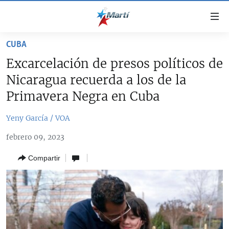
Enlaces
de
accesibilidad
CUBA
TITULARES
Ir
Excarcelación de presos políticos de
al
CUBA
Nicaragua recuerda a los de la
contenido
ESTADOS UNIDOS
principal
CUBA
Primavera Negra en Cuba
Ir
AMÉRICA LATINA
DERECHOS HUMANOS
ESTADOS UNIDOS
a
Yeny García / VOA
INMIGRACIÓN
la
#11JCUBA, 5 AÑOS DESPUÉS
AMÉRICA 250
febrero 09, 2023
navegación
MUNDO
INFORME DEL DEPARTAMENTO DE ESTADO DE EEUU
principal
SOBRE CUBA
Compartir
DEPORTES
Ir
a
ARTE Y ENTRETENIMIENTO
la
OPINIÓN GRÁFICA
búsqueda
AUDIOVISUALES MARTÍ