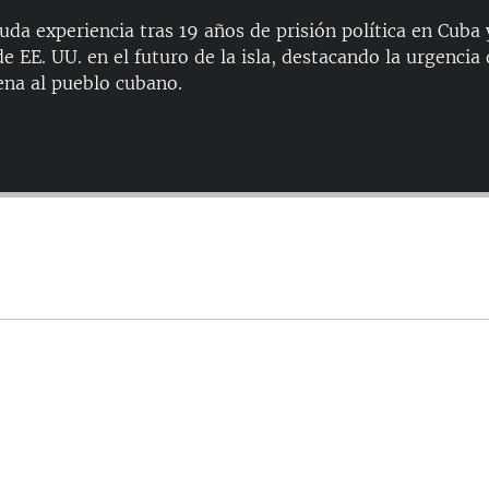
uda experiencia tras 19 años de prisión política en Cuba 
e EE. UU. en el futuro de la isla, destacando la urgencia d
lena al pueblo cubano.
Auto
144p
240p
480p
720p