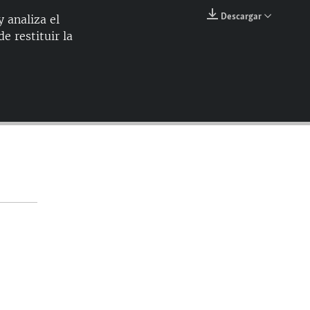
144p
Descargar
y analiza el
EMBED
e restituir la
240p
360p
480p
720p
1080p
360p
1080p