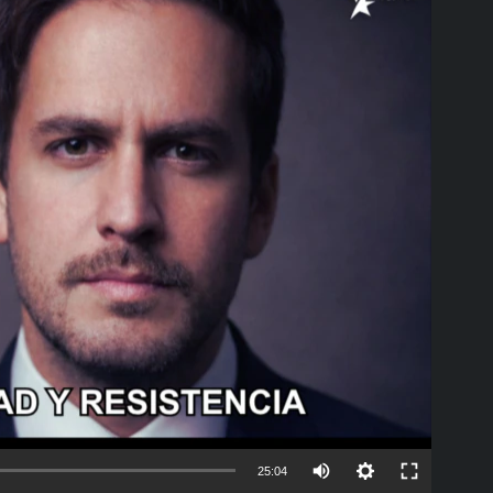
able
Auto
25:04