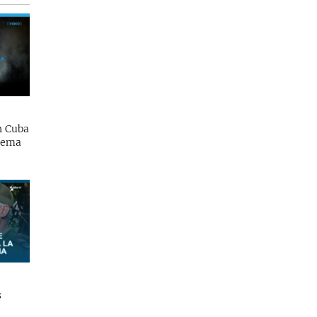
n Cuba
uema
s