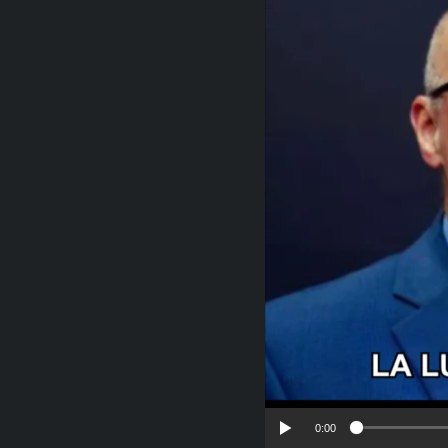
RADIO MARTÍ
ESPECIALES
MULTIMEDIA
ESPECIALES
EDITORIALES
LA REALIDAD DE LA VIVIENDA EN
CUBA
SER VIEJO EN CUBA
KENTU-CUBANO
LOS SANTOS DE HIALEAH
DESINFORMACIÓN RUSA EN
AMÉRICA LATINA
LA INVASIÓN DE RUSIA A UCRANIA
0:00