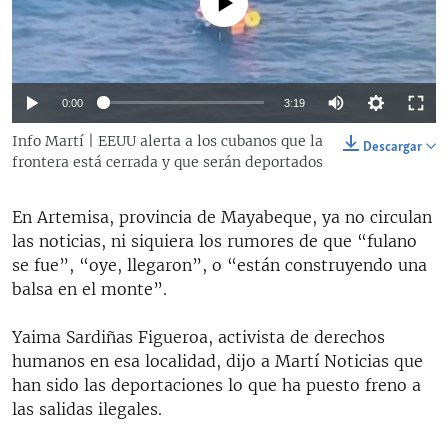
No media source currently available
RADIO MARTÍ
ESPECIALES
MULTIMEDIA
ESPECIALES
Auto
0:00
3:19
EDITORIALES
LA REALIDAD DE LA VIVIENDA EN CUBA
144p
Info Martí | EEUU alerta a los cubanos que la
Descargar
frontera está cerrada y que serán deportados
SER VIEJO EN CUBA
240p
SÍGUENOS
KENTU-CUBANO
360p
En Artemisa, provincia de Mayabeque, ya no circulan
Auto
144p
240p
360p
LOS SANTOS DE HIALEAH
las noticias, ni siquiera los rumores de que “fulano
480p
se fue”, “oye, llegaron”, o “están construyendo una
480p
720p
1080p
DESINFORMACIÓN RUSA EN AMÉRICA LATINA
720p
balsa en el monte”.
LA INVASIÓN DE RUSIA A UCRANIA
1080p
Yaima Sardiñas Figueroa, activista de derechos
humanos en esa localidad, dijo a Martí Noticias que
han sido las deportaciones lo que ha puesto freno a
las salidas ilegales.