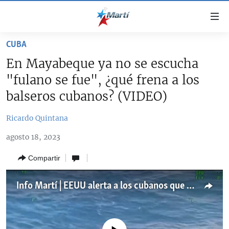
Enlaces
de
accesibilidad
CUBA
TITULARES
Ir
En Mayabeque ya no se escucha
al
CUBA
"fulano se fue", ¿qué frena a los
contenido
ESTADOS UNIDOS
principal
CUBA
balseros cubanos? (VIDEO)
Ir
AMÉRICA LATINA
DERECHOS HUMANOS
ESTADOS UNIDOS
a
Ricardo Quintana
INMIGRACIÓN
la
#11JCUBA, 5 AÑOS DESPUÉS
AMÉRICA 250
agosto 18, 2023
navegación
MUNDO
INFORME DEL DEPARTAMENTO DE ESTADO DE EEUU
principal
SOBRE CUBA
Compartir
DEPORTES
Ir
a
ARTE Y ENTRETENIMIENTO
Info Martí | EEUU alerta a los cubanos que la frontera está cerrada y que serán deportados
la
OPINIÓN GRÁFICA
búsqueda
AUDIOVISUALES MARTÍ