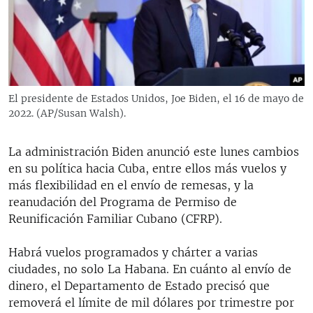
RADIO MARTÍ
ESPECIALES
MULTIMEDIA
ESPECIALES
EDITORIALES
LA REALIDAD DE LA VIVIENDA EN CUBA
El presidente de Estados Unidos, Joe Biden, el 16 de mayo de
2022. (AP/Susan Walsh).
SER VIEJO EN CUBA
SÍGUENOS
KENTU-CUBANO
La administración Biden anunció este lunes cambios
LOS SANTOS DE HIALEAH
en su política hacia Cuba, entre ellos más vuelos y
más flexibilidad en el envío de remesas, y la
DESINFORMACIÓN RUSA EN AMÉRICA LATINA
reanudación del Programa de Permiso de
LA INVASIÓN DE RUSIA A UCRANIA
Reunificación Familiar Cubano (CFRP).
Habrá vuelos programados y chárter a varias
ciudades, no solo La Habana. En cuánto al envío de
dinero, el Departamento de Estado precisó que
removerá el límite de mil dólares por trimestre por