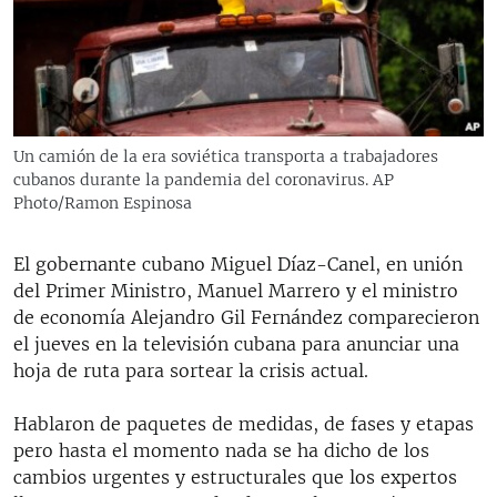
RADIO MARTÍ
ESPECIALES
MULTIMEDIA
ESPECIALES
EDITORIALES
LA REALIDAD DE LA VIVIENDA EN CUBA
Un camión de la era soviética transporta a trabajadores
cubanos durante la pandemia del coronavirus. AP
SER VIEJO EN CUBA
SÍGUENOS
Photo/Ramon Espinosa
KENTU-CUBANO
LOS SANTOS DE HIALEAH
El gobernante cubano Miguel Díaz-Canel, en unión
del Primer Ministro, Manuel Marrero y el ministro
DESINFORMACIÓN RUSA EN AMÉRICA LATINA
de economía Alejandro Gil Fernández comparecieron
LA INVASIÓN DE RUSIA A UCRANIA
el jueves en la televisión cubana para anunciar una
hoja de ruta para sortear la crisis actual.
Hablaron de paquetes de medidas, de fases y etapas
pero hasta el momento nada se ha dicho de los
cambios urgentes y estructurales que los expertos