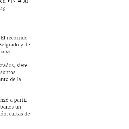
en 🇪🇸 ➡️ Al
M2g
 El recorrido
Belgrado y de
paña.
tados, siete
esuntos
ento de la
nzó a partir
cubanos un
ión, cartas de