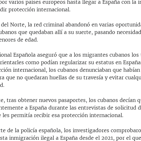
or varios países europeos hasta llegar a España con la in
edir protección internacional.
del Norte, la red criminal abandonó en varias oportunid
ubanos que quedaban allí a su suerte, pasando necesida
enores de edad.
cional Española aseguró que a los migrantes cubanos los 
rientarles como podían regularizar su estatus en España
ección internacional, los cubanos denunciaban que habían
a que no quedaran huellas de su travesía y evitar cualq
d.
e, tras obtener nuevos pasaportes, los cubanos decían 
ntemente a España durante las entrevistas de solicitud d
e les permitía recibir esa protección internacional.
te de la policía española, los investigadores comprobar
sta inmigración ilegal a España desde el 2021, por el qu