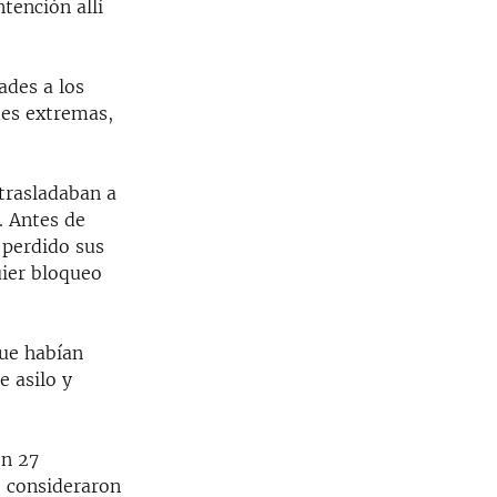
tención allí
ades a los
des extremas,
trasladaban a
. Antes de
 perdido sus
uier bloqueo
que habían
e asilo y
on 27
e consideraron