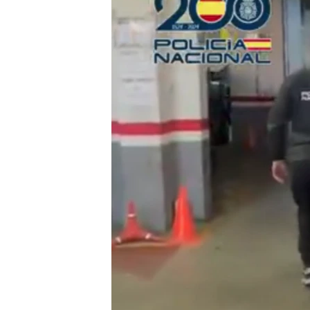
RADIO MARTÍ
ESPECIALES
MULTIMEDIA
ESPECIALES
EDITORIALES
LA REALIDAD DE LA VIVIENDA EN
CUBA
SER VIEJO EN CUBA
KENTU-CUBANO
LOS SANTOS DE HIALEAH
DESINFORMACIÓN RUSA EN
AMÉRICA LATINA
LA INVASIÓN DE RUSIA A UCRANIA