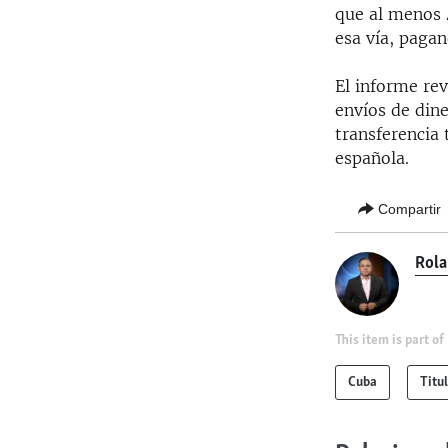
que al menos 
esa vía, paga
El informe rev
envíos de din
transferencia 
española.
Compartir
Rola
This item is part of
Cuba
Titu