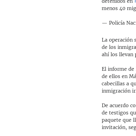
detenidos en
menos 40 mig
— Policía Nac
La operación s
de los inmigr
ahí los llevan
El informe de 
de ellos en M
cabecillas a q
inmigración ir
De acuerdo con
de testigos qu
paquete que ll
invitación, se