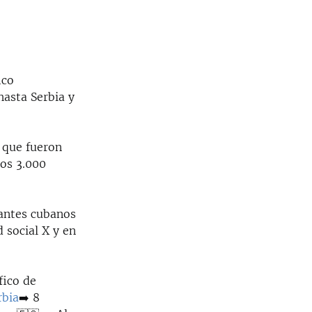
ico
hasta Serbia y
ó que fueron
nos 3.000
rantes cubanos
d social X y en
fico de
rbia
➡️ 8