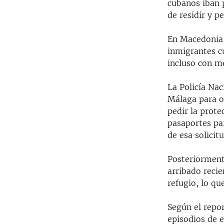
cubanos iban p
de residir y p
En Macedonia 
inmigrantes c
incluso con m
La Policía Na
Málaga para o
pedir la prot
pasaportes par
de esa solicitu
Posteriorment
arribado recie
refugio, lo qu
Según el repor
episodios de e