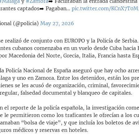
#Málaga
y
#Zamora
➡️ Facilitaban la entrada clandestina 
rantes captados➡️ Pagaban…
pic.twitter.com/KCnX7T0
ional (@policia)
May 27, 2026
e realizó de conjunto con EUROPO y la Policía de Serbia.
antes cubanos comenzaba en un vuelo desde Cuba hacia 
 por Macedonia del Norte, Grecia, Italia, Francia hasta Es
la Policía Nacional de España aseguró que hay ocho arres
álaga y uno en Zamora. Entre los detenidos, están los pr
uienes se les acusó de organización, criminal, favorecimi
regular, falsedad documental y blanqueo de capitales.
 el reporte de la policía española, la investigación come
e le permitieron como los traficantes le ofrecían a los 
amaban “bolsa de viaje”, y que incluía los boletos de av
guros médicos y reservas en hoteles.