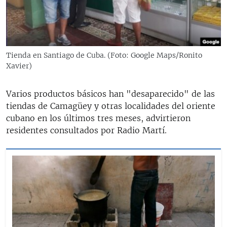
RADIO MARTÍ
ESPECIALES
MULTIMEDIA
ESPECIALES
Tienda en Santiago de Cuba. (Foto: Google Maps/Ronito
EDITORIALES
LA REALIDAD DE LA VIVIENDA EN CUBA
Xavier)
SER VIEJO EN CUBA
SÍGUENOS
Varios productos básicos han "desaparecido" de las
KENTU-CUBANO
tiendas de Camagüey y otras localidades del oriente
cubano en los últimos tres meses, advirtieron
LOS SANTOS DE HIALEAH
residentes consultados por Radio Martí.
DESINFORMACIÓN RUSA EN AMÉRICA LATINA
LA INVASIÓN DE RUSIA A UCRANIA