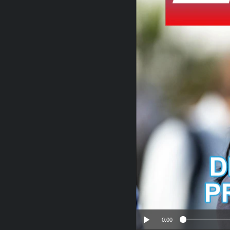
RADIO MARTÍ
ESPECIALES
MULTIMEDIA
ESPECIALES
EDITORIALES
LA REALIDAD DE LA VIVIENDA EN
CUBA
SER VIEJO EN CUBA
KENTU-CUBANO
LOS SANTOS DE HIALEAH
DESINFORMACIÓN RUSA EN
AMÉRICA LATINA
LA INVASIÓN DE RUSIA A UCRANIA
0:00