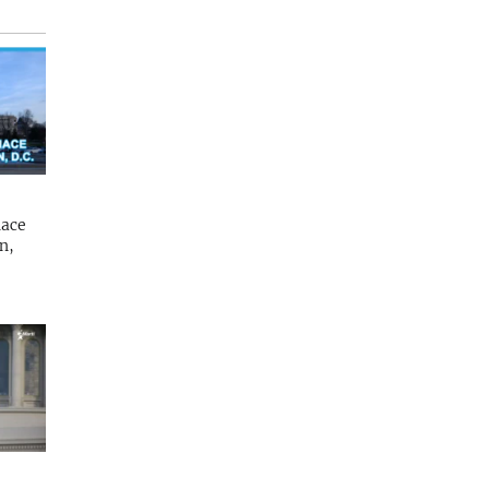
hace
n,