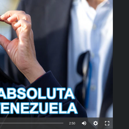
able
Auto
2:50