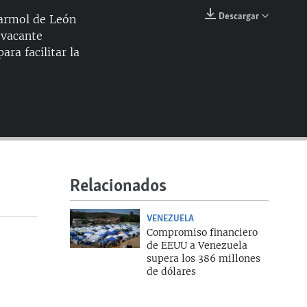
144p
Descargar
Marmol de León
EMBED
 vacante
240p
ra facilitar la
360p
480p
720p
1080p
360p
Relacionados
1080p
VENEZUELA
Compromiso financiero
de EEUU a Venezuela
supera los 386 millones
de dólares