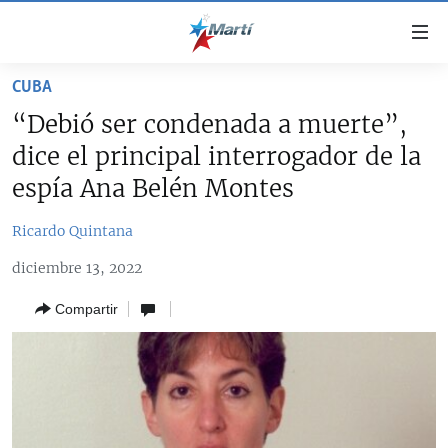
Enlaces
de
accesibilidad
CUBA
TITULARES
Ir
“Debió ser condenada a muerte”,
al
CUBA
dice el principal interrogador de la
contenido
ESTADOS UNIDOS
principal
CUBA
espía Ana Belén Montes
Ir
AMÉRICA LATINA
DERECHOS HUMANOS
ESTADOS UNIDOS
a
Ricardo Quintana
INMIGRACIÓN
la
#11JCUBA, 5 AÑOS DESPUÉS
AMÉRICA 250
diciembre 13, 2022
navegación
MUNDO
INFORME DEL DEPARTAMENTO DE ESTADO DE EEUU
principal
SOBRE CUBA
Compartir
DEPORTES
Ir
a
ARTE Y ENTRETENIMIENTO
la
OPINIÓN GRÁFICA
búsqueda
AUDIOVISUALES MARTÍ