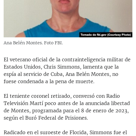
RADIO MARTÍ
ESPECIALES
MULTIMEDIA
ESPECIALES
EDITORIALES
LA REALIDAD DE LA VIVIENDA EN CUBA
Ana Belén Montes. Foto FBI.
SER VIEJO EN CUBA
SÍGUENOS
El veterano oficial de la contrainteligencia militar de
KENTU-CUBANO
Estados Unidos, Chris Simmons, lamenta que la
LOS SANTOS DE HIALEAH
espía al servicio de Cuba, Ana Belén Montes, no
fuese condenada a la pena de muerte.
DESINFORMACIÓN RUSA EN AMÉRICA LATINA
LA INVASIÓN DE RUSIA A UCRANIA
El teniente coronel retirado, conversó con Radio
Televisión Martí poco antes de la anunciada libertad
de Montes, programada para el 8 de enero de 2023,
según el Buró Federal de Prisiones.
Radicado en el suroeste de Florida, Simmons fue el