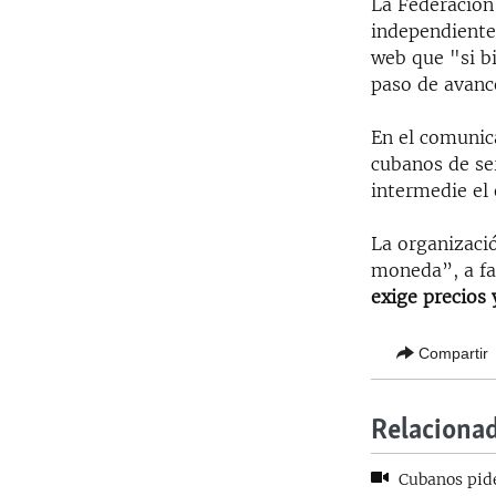
La Federación
independiente 
web que "si b
paso de avanc
En el comunic
cubanos de s
intermedie el 
La organizaci
moneda”, a fav
exige precios 
Compartir
Relaciona
Cubanos pide