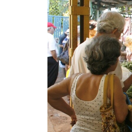
RADIO MARTÍ
ESPECIALES
MULTIMEDIA
ESPECIALES
EDITORIALES
LA REALIDAD DE LA VIVIENDA EN
CUBA
SER VIEJO EN CUBA
KENTU-CUBANO
LOS SANTOS DE HIALEAH
DESINFORMACIÓN RUSA EN
AMÉRICA LATINA
LA INVASIÓN DE RUSIA A UCRANIA