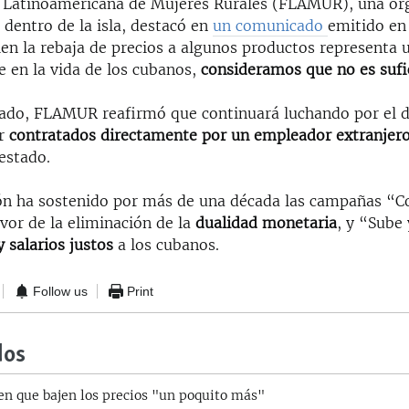
 Latinoamericana de Mujeres Rurales (FLAMUR), una or
dentro de la isla, destacó en
un comunicado
emitido en
ien la rebaja de precios a algunos productos representa
e en la vida de los cubanos,
consideramos que no es sufi
ado, FLAMUR reafirmó que continuará luchando por el d
er
contratados directamente por un empleador extranjer
estado.
ón ha sostenido por más de una década las campañas “C
or de la eliminación de la
dualidad monetaria
, y “Sube
y salarios justos
a los cubanos.
Follow us
Print
dos
n que bajen los precios "un poquito más"