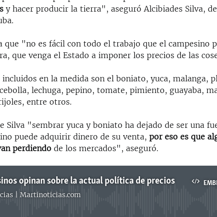
s
y hacer producir la tierra", aseguró Alcibiades Silva, d
uba.
a que "no es fácil con todo el trabajo que el campesino 
erra, que venga el Estado a imponer los precios de las cos
 incluidos en la medida son el boniato, yuca, malanga, p
 cebolla, lechuga, pepino, tomate, pimiento, guayaba, m
ijoles, entre otros.
de Silva "sembrar yuca y boniato ha dejado de ser una fu
ino puede adquirir dinero de su venta,
por eso es que a
van perdiendo
de los mercados", aseguró.
nos opinan sobre la actual política de precios
EMB
cias | Martinoticias.com
No media source currently available