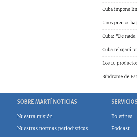
Cuba impone lími
Unos precios baj
Cuba: "De nada v
Cuba rebajará p
Los 10 producto
Síndrome de Est
SOBRE MARTÍ NOTICIAS
SERVICIO
Nuestra misión
Boletines
Nuestras normas periodísticas
Podcast
SÍGUENOS