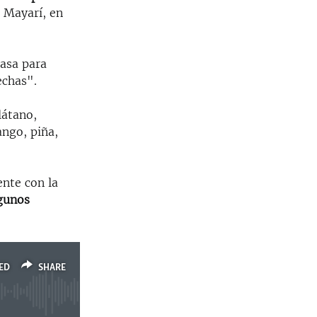
e Mayarí, en
pasa para
echas".
látano,
ango, piña,
ente con la
lgunos
ED
SHARE