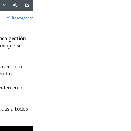
1:54
Descargar
SHARE
oca gestión
tos que se
osecha, ni
iembras.
ciden en lo
adas a todos