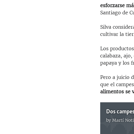
esforzarse má
Santiago de C
Silva consider
cultivar la ti
Los productos
calabaza, ajo,
papaya y los fr
Pero a juicio 
que el campes
alimentos se 
Dos campesi
by
Martí Noti