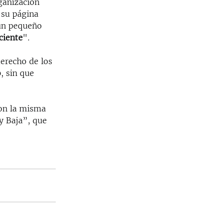
ganización
 su página
 un pequeño
ciente
".
erecho de los
o
, sin que
on la misma
 y Baja”, que